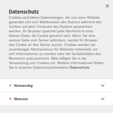
×
Datenschutz
Cookies sind kleine Datenmengen, die von einer Website
gesendet und vom Webbrowser des Nutzers während des
Surfens auf dem Computer des Nutzers gespeichert
Zum Hauptinhalt springen
werden. Ihr Browser speichert jede Nachricht in einer
Der Kurs konnte nicht gefunden werden.
kleinen Datei, die Cookie genannt wird. Wenn Sie eine
weitere Seite vom Server anfordern, sendet Ihr Browser
das Cookie an den Server zurück. Cookies wurden als
zuverlässiger Mechanismus für Websites entwickelt, um
AGB
sich Informationen zu merken oder die Surfaktivitäten des
Impressum
Benutzers aufzuzeichnen. Bitte willigen Sie in die
Verwendung von Cookies ein. Weitere Informationen finden
Datenschutzerklärung
Sie in unseren Datenschutzhinweisen.
Datenschutz
Widerruf
Notwendig
Matomo
Programm
Gesellschaft und Kultur