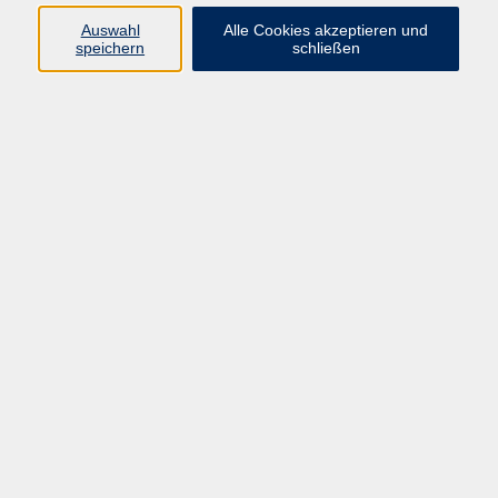
Pädagogik, Familie & Älterwerden
Auswahl
Alle Cookies akzeptieren und
speichern
schließen
Gesundheit
Sprachen & Länder
Beruf & Wirtschaft
Digitale Medien
Volkshochschule Münster
Aegidiistraße 70
48143 Münster
Tel. 02 51/4 92-43 21
vhs@stadt-muenster.de
Lage im Stadtplan