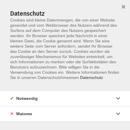
×
Datenschutz
Cookies sind kleine Datenmengen, die von einer Website
gesendet und vom Webbrowser des Nutzers während des
Surfens auf dem Computer des Nutzers gespeichert
Zum Hauptinhalt springen
werden. Ihr Browser speichert jede Nachricht in einer
Der Kurs konnte nicht gefunden werden.
kleinen Datei, die Cookie genannt wird. Wenn Sie eine
weitere Seite vom Server anfordern, sendet Ihr Browser
das Cookie an den Server zurück. Cookies wurden als
zuverlässiger Mechanismus für Websites entwickelt, um
AGB
sich Informationen zu merken oder die Surfaktivitäten des
Impressum
Benutzers aufzuzeichnen. Bitte willigen Sie in die
Verwendung von Cookies ein. Weitere Informationen finden
Datenschutzerklärung
Sie in unseren Datenschutzhinweisen.
Datenschutz
Widerruf
Notwendig
Matomo
Programm
Gesellschaft und Kultur