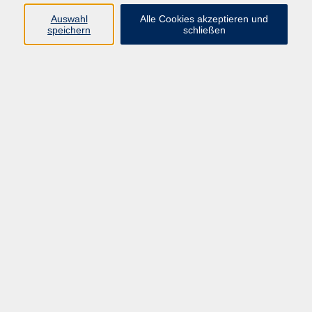
Pädagogik, Familie & Älterwerden
Auswahl
Alle Cookies akzeptieren und
speichern
schließen
Gesundheit
Sprachen & Länder
Beruf & Wirtschaft
Digitale Medien
Volkshochschule Münster
Aegidiistraße 70
48143 Münster
Tel. 02 51/4 92-43 21
vhs@stadt-muenster.de
Lage im Stadtplan