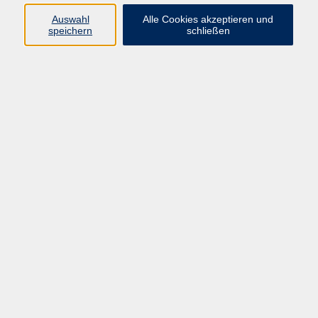
Pädagogik, Familie & Älterwerden
Auswahl
Alle Cookies akzeptieren und
speichern
schließen
Gesundheit
Sprachen & Länder
Beruf & Wirtschaft
Digitale Medien
Volkshochschule Münster
Aegidiistraße 70
48143 Münster
Tel. 02 51/4 92-43 21
vhs@stadt-muenster.de
Lage im Stadtplan