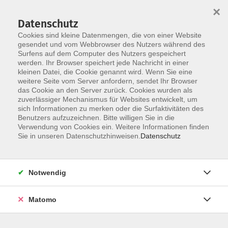
×
Datenschutz
Cookies sind kleine Datenmengen, die von einer Website
gesendet und vom Webbrowser des Nutzers während des
Surfens auf dem Computer des Nutzers gespeichert
Zum Hauptinhalt springen
werden. Ihr Browser speichert jede Nachricht in einer
Der Kurs konnte nicht gefunden werden.
kleinen Datei, die Cookie genannt wird. Wenn Sie eine
weitere Seite vom Server anfordern, sendet Ihr Browser
das Cookie an den Server zurück. Cookies wurden als
zuverlässiger Mechanismus für Websites entwickelt, um
AGB
sich Informationen zu merken oder die Surfaktivitäten des
Impressum
Benutzers aufzuzeichnen. Bitte willigen Sie in die
Verwendung von Cookies ein. Weitere Informationen finden
Datenschutzerklärung
Sie in unseren Datenschutzhinweisen.
Datenschutz
Widerruf
Notwendig
Matomo
Programm
Gesellschaft und Kultur