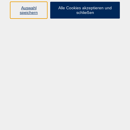
Pädagogik, Familie & Älterwerden
Auswahl
Alle Cookies akzeptieren und
speichern
schließen
Gesundheit
Sprachen & Länder
Beruf & Wirtschaft
Digitale Medien
Volkshochschule Münster
Aegidiistraße 70
48143 Münster
Tel. 02 51/4 92-43 21
vhs@stadt-muenster.de
Lage im Stadtplan