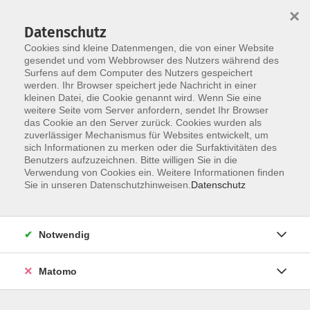
×
Datenschutz
Cookies sind kleine Datenmengen, die von einer Website
gesendet und vom Webbrowser des Nutzers während des
Surfens auf dem Computer des Nutzers gespeichert
Zum Hauptinhalt springen
werden. Ihr Browser speichert jede Nachricht in einer
Der Kurs konnte nicht gefunden werden.
kleinen Datei, die Cookie genannt wird. Wenn Sie eine
weitere Seite vom Server anfordern, sendet Ihr Browser
das Cookie an den Server zurück. Cookies wurden als
zuverlässiger Mechanismus für Websites entwickelt, um
AGB
sich Informationen zu merken oder die Surfaktivitäten des
Impressum
Benutzers aufzuzeichnen. Bitte willigen Sie in die
Verwendung von Cookies ein. Weitere Informationen finden
Datenschutzerklärung
Sie in unseren Datenschutzhinweisen.
Datenschutz
Widerruf
Notwendig
Matomo
Programm
Gesellschaft und Kultur