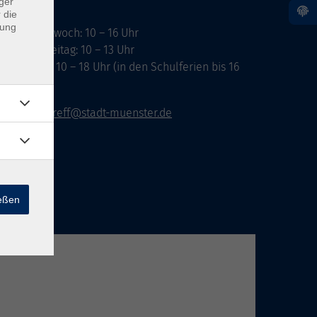
ger
 die
dung
ontag, Mittwoch: 10 – 16 Uhr
ienstag, Freitag: 10 – 13 Uhr
onnerstag: 10 – 18 Uhr (in den Schulferien bis 16
hr)
vhs-infotreff@stadt-muenster.de
ießen