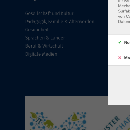
Ihr Br
Mechan
Surfak
Gesellschaft und Kultur
von Co
Pädagogik, Familie & Älterwerden
Daten
Gesundheit
Sprachen & Länder
No
Beruf & Wirtschaft
Digitale Medien
Ma