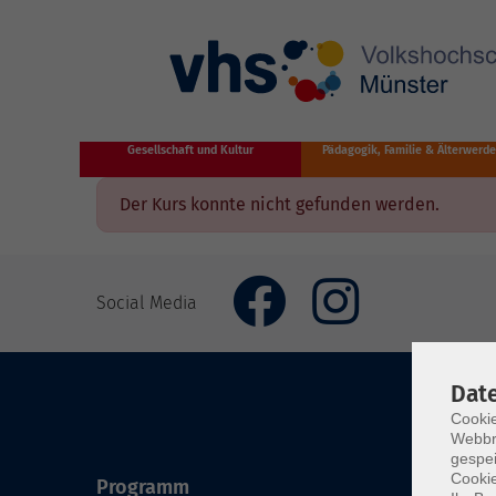
Zum Hauptinhalt springen
Gesellschaft und Kultur
Pädagogik, Familie & Älterwerd
Der Kurs konnte nicht gefunden werden.
Social Media
Dat
Cookie
Webbr
gespei
Cookie
Programm