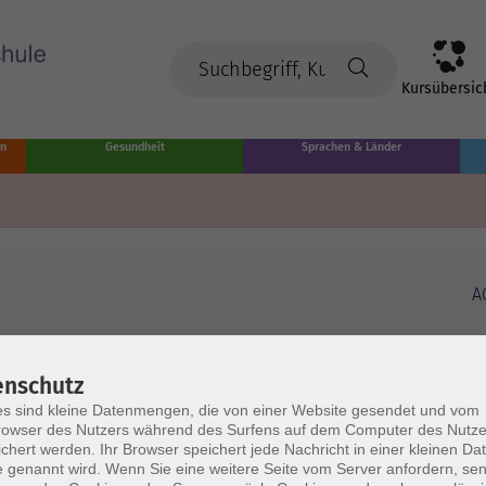
Kursübersic
en
Gesundheit
Sprachen & Länder
A
enschutz
s sind kleine Datenmengen, die von einer Website gesendet und vom
owser des Nutzers während des Surfens auf dem Computer des Nutze
chert werden. Ihr Browser speichert jede Nachricht in einer kleinen Dat
 genannt wird. Wenn Sie eine weitere Seite vom Server anfordern, se
Volkshochschule Münster
Ö