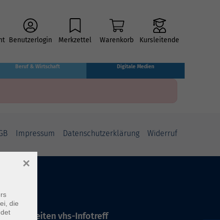
ht
Benutzerlogin
Merkzettel
Warenkorb
Kursleitende
Beruf & Wirtschaft
Digitale Medien
GB
Impressum
Datenschutzerklärung
Widerruf
×
rs
ei, die
ndet
ffnungszeiten vhs-Infotreff