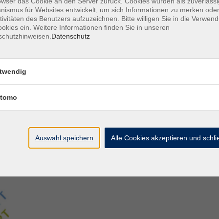
owser das Cookie an den Server zurück. Cookies wurden als zuverlässi
ismus für Websites entwickelt, um sich Informationen zu merken oder
tivitäten des Benutzers aufzuzeichnen. Bitte willigen Sie in die Verwen
Aegidiistraße 70
M
okies ein. Weitere Informationen finden Sie in unseren
48143 Münster
D
schutzhinweisen.
Datenschutz
D
Tel. 02 51/4 92-43 21
U
vhs@stadt-muenster.de
Lage im Stadtplan
twendig
tomo
Auswahl speichern
Alle Cookies akzeptieren und schl