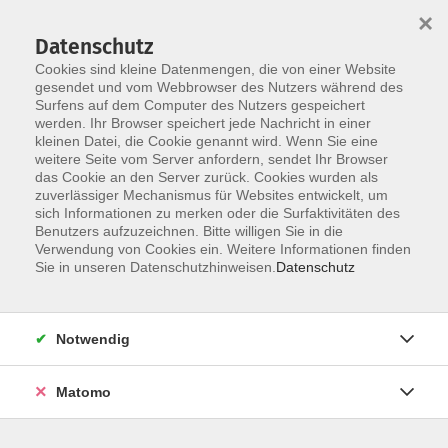
×
Datenschutz
Cookies sind kleine Datenmengen, die von einer Website
gesendet und vom Webbrowser des Nutzers während des
Surfens auf dem Computer des Nutzers gespeichert
Zum Hauptinhalt springen
werden. Ihr Browser speichert jede Nachricht in einer
Der Kurs konnte nicht gefunden werden.
kleinen Datei, die Cookie genannt wird. Wenn Sie eine
weitere Seite vom Server anfordern, sendet Ihr Browser
das Cookie an den Server zurück. Cookies wurden als
zuverlässiger Mechanismus für Websites entwickelt, um
AGB
sich Informationen zu merken oder die Surfaktivitäten des
Impressum
Benutzers aufzuzeichnen. Bitte willigen Sie in die
Verwendung von Cookies ein. Weitere Informationen finden
Datenschutzerklärung
Sie in unseren Datenschutzhinweisen.
Datenschutz
Widerruf
Notwendig
Matomo
Programm
Gesellschaft und Kultur