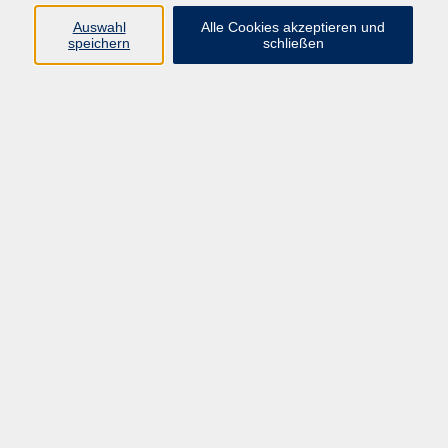
Pädagogik, Familie & Älterwerden
Auswahl
Alle Cookies akzeptieren und
speichern
schließen
Gesundheit
Sprachen & Länder
Beruf & Wirtschaft
Digitale Medien
Volkshochschule Münster
Aegidiistraße 70
48143 Münster
Tel. 02 51/4 92-43 21
vhs@stadt-muenster.de
Lage im Stadtplan