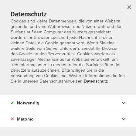
×
Datenschutz
Cookies sind kleine Datenmengen, die von einer Website
gesendet und vom Webbrowser des Nutzers während des
Surfens auf dem Computer des Nutzers gespeichert
Zum Hauptinhalt springen
werden. Ihr Browser speichert jede Nachricht in einer
Der Kurs konnte nicht gefunden werden.
kleinen Datei, die Cookie genannt wird. Wenn Sie eine
weitere Seite vom Server anfordern, sendet Ihr Browser
das Cookie an den Server zurück. Cookies wurden als
zuverlässiger Mechanismus für Websites entwickelt, um
AGB
sich Informationen zu merken oder die Surfaktivitäten des
Impressum
Benutzers aufzuzeichnen. Bitte willigen Sie in die
Verwendung von Cookies ein. Weitere Informationen finden
Datenschutzerklärung
Sie in unseren Datenschutzhinweisen.
Datenschutz
Widerruf
Notwendig
Matomo
Programm
Gesellschaft und Kultur