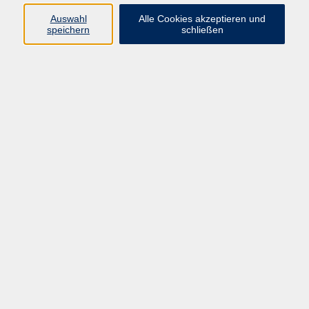
Pädagogik, Familie & Älterwerden
Auswahl
Alle Cookies akzeptieren und
speichern
schließen
Gesundheit
Sprachen & Länder
Beruf & Wirtschaft
Digitale Medien
Volkshochschule Münster
Aegidiistraße 70
48143 Münster
Tel. 02 51/4 92-43 21
vhs@stadt-muenster.de
Lage im Stadtplan