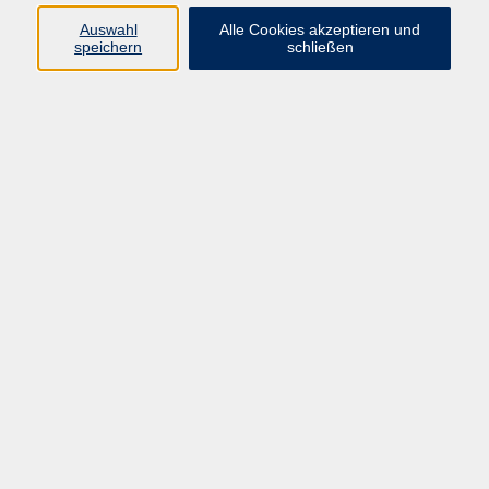
Kontakt: vhs-Infotreff
Auswahl
Alle Cookies akzeptieren und
speichern
schließen
0251/492-4321
vhs-infotreff@stadt-
muenster.de
Ergebnisse filtern
Erste Schritte mit dem Android Smartphone
Sa. 26.09.2026 09:30
Münster
münster:mobil App – Kostenfreie Basisschulung