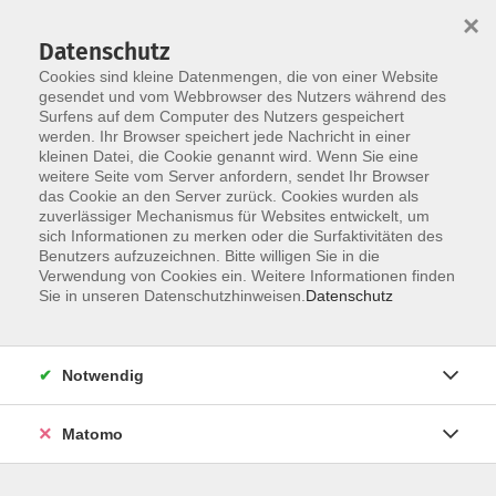
×
Datenschutz
Cookies sind kleine Datenmengen, die von einer Website
gesendet und vom Webbrowser des Nutzers während des
Surfens auf dem Computer des Nutzers gespeichert
Zum Hauptinhalt springen
werden. Ihr Browser speichert jede Nachricht in einer
kleinen Datei, die Cookie genannt wird. Wenn Sie eine
Smartphones und Tablets
weitere Seite vom Server anfordern, sendet Ihr Browser
das Cookie an den Server zurück. Cookies wurden als
zuverlässiger Mechanismus für Websites entwickelt, um
sich Informationen zu merken oder die Surfaktivitäten des
Benutzers aufzuzeichnen. Bitte willigen Sie in die
Verwendung von Cookies ein. Weitere Informationen finden
Sie in unseren Datenschutzhinweisen.
Datenschutz
29 Kurse
zurück zu Digitale Medien
Notwendig
Kurse nach Themen
Matomo
Android-Kursangebote
12
Apple/iOS-Kursangebote
24