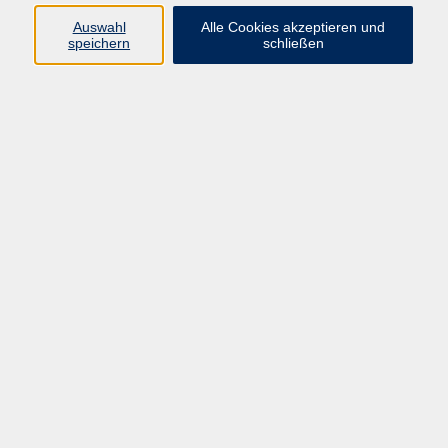
Pädagogik, Familie & Älterwerden
Auswahl
Alle Cookies akzeptieren und
speichern
schließen
Gesundheit
Sprachen & Länder
Beruf & Wirtschaft
Digitale Medien
Volkshochschule Münster
Aegidiistraße 70
48143 Münster
Tel. 02 51/4 92-43 21
vhs@stadt-muenster.de
Lage im Stadtplan