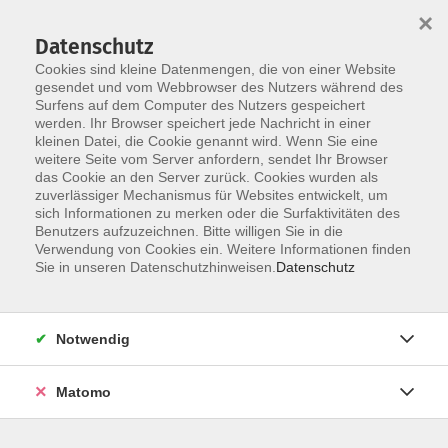
×
Datenschutz
Cookies sind kleine Datenmengen, die von einer Website
gesendet und vom Webbrowser des Nutzers während des
Surfens auf dem Computer des Nutzers gespeichert
Zum Hauptinhalt springen
werden. Ihr Browser speichert jede Nachricht in einer
Der Kurs konnte nicht gefunden werden.
kleinen Datei, die Cookie genannt wird. Wenn Sie eine
weitere Seite vom Server anfordern, sendet Ihr Browser
das Cookie an den Server zurück. Cookies wurden als
zuverlässiger Mechanismus für Websites entwickelt, um
AGB
sich Informationen zu merken oder die Surfaktivitäten des
Impressum
Benutzers aufzuzeichnen. Bitte willigen Sie in die
Verwendung von Cookies ein. Weitere Informationen finden
Datenschutzerklärung
Sie in unseren Datenschutzhinweisen.
Datenschutz
Widerruf
Notwendig
Matomo
Programm
Gesellschaft und Kultur