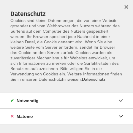
×
Datenschutz
Cookies sind kleine Datenmengen, die von einer Website
gesendet und vom Webbrowser des Nutzers während des
Surfens auf dem Computer des Nutzers gespeichert
Zum Hauptinhalt springen
werden. Ihr Browser speichert jede Nachricht in einer
kleinen Datei, die Cookie genannt wird. Wenn Sie eine
Fortbildungen für Kursleitende
weitere Seite vom Server anfordern, sendet Ihr Browser
das Cookie an den Server zurück. Cookies wurden als
zuverlässiger Mechanismus für Websites entwickelt, um
sich Informationen zu merken oder die Surfaktivitäten des
Benutzers aufzuzeichnen. Bitte willigen Sie in die
Verwendung von Cookies ein. Weitere Informationen finden
Sie in unseren Datenschutzhinweisen.
Datenschutz
0 Kurse
zurück zu Digitale Medien
Notwendig
Kontakt: vhs-Infotreff
Matomo
0251/492-4321
vhs-infotreff@stadt-