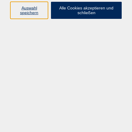
muenster.de
Auswahl
Alle Cookies akzeptieren und
speichern
schließen
Ergebnisse filtern
Keine passenden Kurse gefunden.
AGB
Impressum
Datenschutzerklärung
Widerruf
Programm