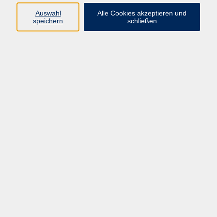
Pädagogik, Familie & Älterwerden
Auswahl
Alle Cookies akzeptieren und
speichern
schließen
Gesundheit
Sprachen & Länder
Beruf & Wirtschaft
Digitale Medien
Volkshochschule Münster
Aegidiistraße 70
48143 Münster
Tel. 02 51/4 92-43 21
vhs@stadt-muenster.de
Lage im Stadtplan