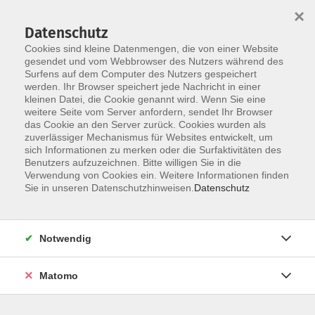
×
Datenschutz
Cookies sind kleine Datenmengen, die von einer Website
gesendet und vom Webbrowser des Nutzers während des
Surfens auf dem Computer des Nutzers gespeichert
Zum Hauptinhalt springen
werden. Ihr Browser speichert jede Nachricht in einer
Der Kurs konnte nicht gefunden werden.
kleinen Datei, die Cookie genannt wird. Wenn Sie eine
weitere Seite vom Server anfordern, sendet Ihr Browser
das Cookie an den Server zurück. Cookies wurden als
zuverlässiger Mechanismus für Websites entwickelt, um
AGB
sich Informationen zu merken oder die Surfaktivitäten des
Impressum
Benutzers aufzuzeichnen. Bitte willigen Sie in die
Verwendung von Cookies ein. Weitere Informationen finden
Datenschutzerklärung
Sie in unseren Datenschutzhinweisen.
Datenschutz
Widerruf
Notwendig
Matomo
Programm
Gesellschaft und Kultur