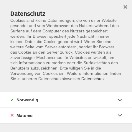
×
Datenschutz
Cookies sind kleine Datenmengen, die von einer Website
gesendet und vom Webbrowser des Nutzers während des
Surfens auf dem Computer des Nutzers gespeichert
Zum Hauptinhalt springen
werden. Ihr Browser speichert jede Nachricht in einer
Der Kurs konnte nicht gefunden werden.
kleinen Datei, die Cookie genannt wird. Wenn Sie eine
weitere Seite vom Server anfordern, sendet Ihr Browser
das Cookie an den Server zurück. Cookies wurden als
zuverlässiger Mechanismus für Websites entwickelt, um
AGB
sich Informationen zu merken oder die Surfaktivitäten des
Impressum
Benutzers aufzuzeichnen. Bitte willigen Sie in die
Verwendung von Cookies ein. Weitere Informationen finden
Datenschutzerklärung
Sie in unseren Datenschutzhinweisen.
Datenschutz
Widerruf
Notwendig
Matomo
Programm
Gesellschaft und Kultur