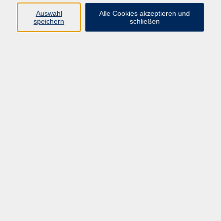
Pädagogik, Familie & Älterwerden
Auswahl
Alle Cookies akzeptieren und
speichern
schließen
Gesundheit
Sprachen & Länder
Beruf & Wirtschaft
Digitale Medien
Volkshochschule Münster
Aegidiistraße 70
48143 Münster
Tel. 02 51/4 92-43 21
vhs@stadt-muenster.de
Lage im Stadtplan