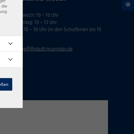
ger
 die
dung
ontag, Mittwoch: 10 – 16 Uhr
ienstag, Freitag: 10 – 13 Uhr
onnerstag: 10 – 18 Uhr (in den Schulferien bis 16
hr)
vhs-infotreff@stadt-muenster.de
ießen