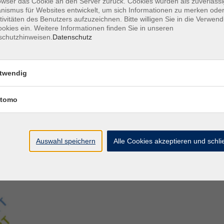
owser das Cookie an den Server zurück. Cookies wurden als zuverlässi
ismus für Websites entwickelt, um sich Informationen zu merken oder
tivitäten des Benutzers aufzuzeichnen. Bitte willigen Sie in die Verwen
Aegidiistraße 70
M
okies ein. Weitere Informationen finden Sie in unseren
48143 Münster
D
schutzhinweisen.
Datenschutz
D
Tel. 02 51/4 92-43 21
U
vhs@stadt-muenster.de
twendig
Lage im Stadtplan
tomo
Auswahl speichern
Alle Cookies akzeptieren und schl