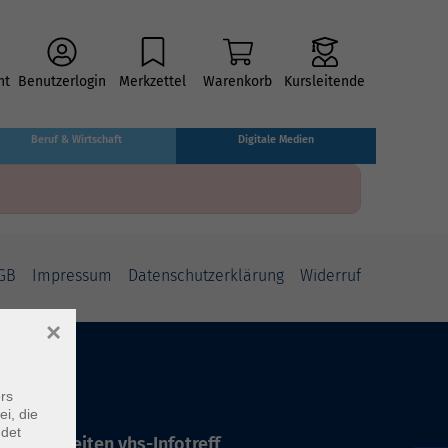
ht
Benutzerlogin
Merkzettel
Warenkorb
Kursleitende
Beruf & Wirtschaft
Digitale Medien
GB
Impressum
Datenschutzerklärung
Widerruf
×
rs
ei, die
ndet
ffnungszeiten vhs-Infotreff