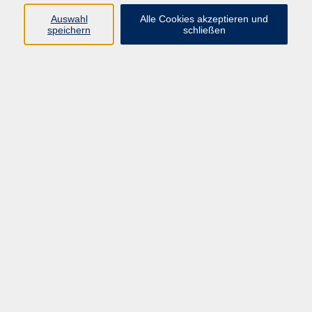
Auswahl
Alle Cookies akzeptieren und
speichern
schließen
Ergebnisse filtern
Kreativer Zeichen- und Malkurs für Kinder ab 10
Jahre
Sa. 12.09.2026 10:00
Münster
Japanisch für Schüler*innen und Studierende –
Teil 7 (A2.3)
Mo. 21.09.2026 16:30
Münster