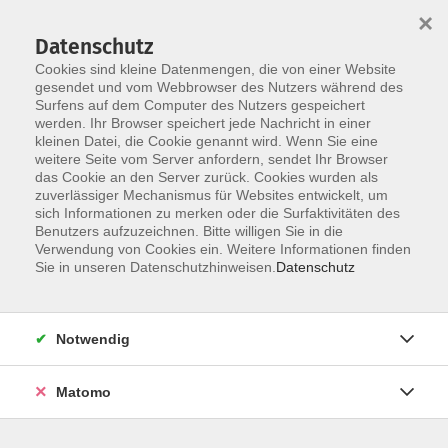
×
Datenschutz
Cookies sind kleine Datenmengen, die von einer Website
gesendet und vom Webbrowser des Nutzers während des
Surfens auf dem Computer des Nutzers gespeichert
Zum Hauptinhalt springen
werden. Ihr Browser speichert jede Nachricht in einer
Bildungspartnerschaft vhs und
kleinen Datei, die Cookie genannt wird. Wenn Sie eine
weitere Seite vom Server anfordern, sendet Ihr Browser
Schule
das Cookie an den Server zurück. Cookies wurden als
zuverlässiger Mechanismus für Websites entwickelt, um
sich Informationen zu merken oder die Surfaktivitäten des
Benutzers aufzuzeichnen. Bitte willigen Sie in die
Verwendung von Cookies ein. Weitere Informationen finden
Sie in unseren Datenschutzhinweisen.
Datenschutz
20 Kurse
Notwendig
Kurse nach Themen
Angebote für Schüler*innen
20
Matomo