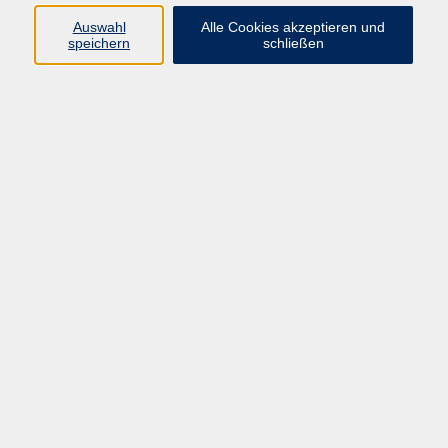
0251/492-4321
Auswahl
Alle Cookies akzeptieren und
vhs-infotreff@stadt-
speichern
schließen
muenster.de
Ergebnisse filtern
Von Hof zu Hof - Woher kommen unsere
Lebensmittel?
Mo. 14.09.2026 09:00
Münster
No more Riesling?