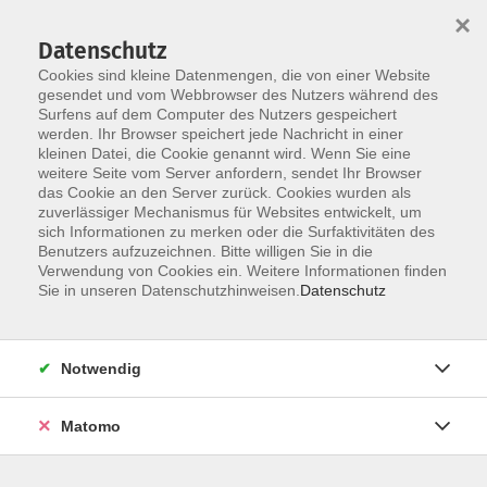
×
Datenschutz
Cookies sind kleine Datenmengen, die von einer Website
gesendet und vom Webbrowser des Nutzers während des
Surfens auf dem Computer des Nutzers gespeichert
Zum Hauptinhalt springen
werden. Ihr Browser speichert jede Nachricht in einer
kleinen Datei, die Cookie genannt wird. Wenn Sie eine
Wirtschaft, Finanzen
weitere Seite vom Server anfordern, sendet Ihr Browser
das Cookie an den Server zurück. Cookies wurden als
zuverlässiger Mechanismus für Websites entwickelt, um
sich Informationen zu merken oder die Surfaktivitäten des
Benutzers aufzuzeichnen. Bitte willigen Sie in die
Verwendung von Cookies ein. Weitere Informationen finden
Sie in unseren Datenschutzhinweisen.
Datenschutz
69 Kurse
zurück zu Beruf und Wirtschaft
Notwendig
Kurse nach Themen
Matomo
Xpert Business-Abschlüsse
34
Kontakt: vhs-Infotreff