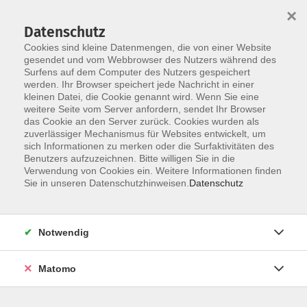
×
Datenschutz
Cookies sind kleine Datenmengen, die von einer Website
gesendet und vom Webbrowser des Nutzers während des
Surfens auf dem Computer des Nutzers gespeichert
Zum Hauptinhalt springen
werden. Ihr Browser speichert jede Nachricht in einer
Der Kurs konnte nicht gefunden werden.
kleinen Datei, die Cookie genannt wird. Wenn Sie eine
weitere Seite vom Server anfordern, sendet Ihr Browser
das Cookie an den Server zurück. Cookies wurden als
zuverlässiger Mechanismus für Websites entwickelt, um
AGB
sich Informationen zu merken oder die Surfaktivitäten des
Impressum
Benutzers aufzuzeichnen. Bitte willigen Sie in die
Verwendung von Cookies ein. Weitere Informationen finden
Datenschutzerklärung
Sie in unseren Datenschutzhinweisen.
Datenschutz
Widerruf
Notwendig
Matomo
Programm
Gesellschaft und Kultur