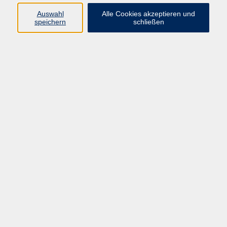
Pädagogik, Familie & Älterwerden
Auswahl
Alle Cookies akzeptieren und
speichern
schließen
Gesundheit
Sprachen & Länder
Beruf & Wirtschaft
Digitale Medien
Volkshochschule Münster
Aegidiistraße 70
48143 Münster
Tel. 02 51/4 92-43 21
vhs@stadt-muenster.de
Lage im Stadtplan