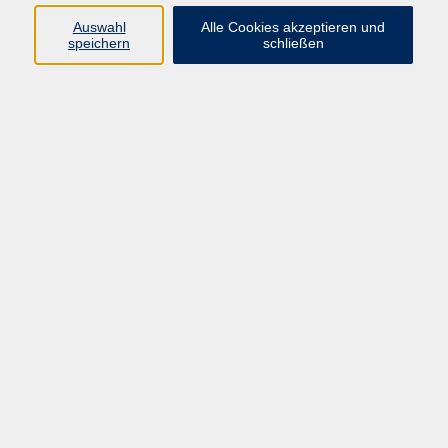
Pädagogik, Familie & Älterwerden
Auswahl
Alle Cookies akzeptieren und
speichern
schließen
Gesundheit
Sprachen & Länder
Beruf & Wirtschaft
Digitale Medien
Volkshochschule Münster
Aegidiistraße 70
48143 Münster
Tel. 02 51/4 92-43 21
vhs@stadt-muenster.de
Lage im Stadtplan