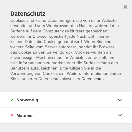
×
Datenschutz
Cookies sind kleine Datenmengen, die von einer Website
gesendet und vom Webbrowser des Nutzers während des
Surfens auf dem Computer des Nutzers gespeichert
Zum Hauptinhalt springen
werden. Ihr Browser speichert jede Nachricht in einer
Der Kurs konnte nicht gefunden werden.
kleinen Datei, die Cookie genannt wird. Wenn Sie eine
weitere Seite vom Server anfordern, sendet Ihr Browser
das Cookie an den Server zurück. Cookies wurden als
zuverlässiger Mechanismus für Websites entwickelt, um
AGB
sich Informationen zu merken oder die Surfaktivitäten des
Impressum
Benutzers aufzuzeichnen. Bitte willigen Sie in die
Verwendung von Cookies ein. Weitere Informationen finden
Datenschutzerklärung
Sie in unseren Datenschutzhinweisen.
Datenschutz
Widerruf
Notwendig
Matomo
Programm
Gesellschaft und Kultur