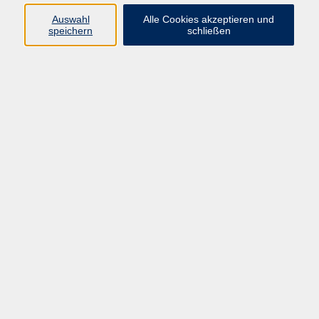
Pädagogik, Familie & Älterwerden
Auswahl
Alle Cookies akzeptieren und
speichern
schließen
Gesundheit
Sprachen & Länder
Beruf & Wirtschaft
Digitale Medien
Volkshochschule Münster
Aegidiistraße 70
48143 Münster
Tel. 02 51/4 92-43 21
vhs@stadt-muenster.de
Lage im Stadtplan