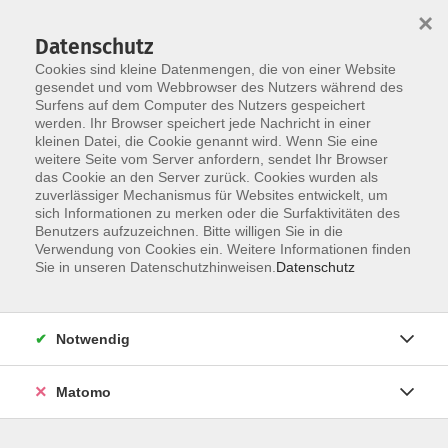
×
Datenschutz
Cookies sind kleine Datenmengen, die von einer Website
gesendet und vom Webbrowser des Nutzers während des
Surfens auf dem Computer des Nutzers gespeichert
Zum Hauptinhalt springen
werden. Ihr Browser speichert jede Nachricht in einer
Der Kurs konnte nicht gefunden werden.
kleinen Datei, die Cookie genannt wird. Wenn Sie eine
weitere Seite vom Server anfordern, sendet Ihr Browser
das Cookie an den Server zurück. Cookies wurden als
zuverlässiger Mechanismus für Websites entwickelt, um
AGB
sich Informationen zu merken oder die Surfaktivitäten des
Impressum
Benutzers aufzuzeichnen. Bitte willigen Sie in die
Verwendung von Cookies ein. Weitere Informationen finden
Datenschutzerklärung
Sie in unseren Datenschutzhinweisen.
Datenschutz
Widerruf
Notwendig
Matomo
Programm
Gesellschaft und Kultur