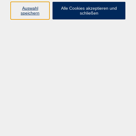
Pädagogik, Familie & Älterwerden
Auswahl
Alle Cookies akzeptieren und
speichern
schließen
Gesundheit
Sprachen & Länder
Beruf & Wirtschaft
Digitale Medien
Volkshochschule Münster
Aegidiistraße 70
48143 Münster
Tel. 02 51/4 92-43 21
vhs@stadt-muenster.de
Lage im Stadtplan