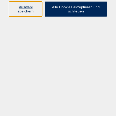
Pädagogik, Familie & Älterwerden
Auswahl
Alle Cookies akzeptieren und
speichern
schließen
Gesundheit
Sprachen & Länder
Beruf & Wirtschaft
Digitale Medien
Volkshochschule Münster
Aegidiistraße 70
48143 Münster
Tel. 02 51/4 92-43 21
vhs@stadt-muenster.de
Lage im Stadtplan