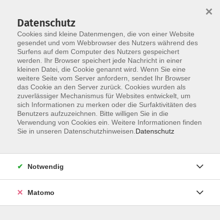
×
Datenschutz
Cookies sind kleine Datenmengen, die von einer Website
gesendet und vom Webbrowser des Nutzers während des
Surfens auf dem Computer des Nutzers gespeichert
Zum Hauptinhalt springen
werden. Ihr Browser speichert jede Nachricht in einer
Der Kurs konnte nicht gefunden werden.
kleinen Datei, die Cookie genannt wird. Wenn Sie eine
weitere Seite vom Server anfordern, sendet Ihr Browser
das Cookie an den Server zurück. Cookies wurden als
zuverlässiger Mechanismus für Websites entwickelt, um
AGB
sich Informationen zu merken oder die Surfaktivitäten des
Impressum
Benutzers aufzuzeichnen. Bitte willigen Sie in die
Verwendung von Cookies ein. Weitere Informationen finden
Datenschutzerklärung
Sie in unseren Datenschutzhinweisen.
Datenschutz
Widerruf
Notwendig
Matomo
Programm
Gesellschaft und Kultur