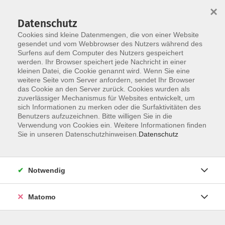
×
Datenschutz
Cookies sind kleine Datenmengen, die von einer Website
gesendet und vom Webbrowser des Nutzers während des
Surfens auf dem Computer des Nutzers gespeichert
Zum Hauptinhalt springen
werden. Ihr Browser speichert jede Nachricht in einer
Der Kurs konnte nicht gefunden werden.
kleinen Datei, die Cookie genannt wird. Wenn Sie eine
weitere Seite vom Server anfordern, sendet Ihr Browser
das Cookie an den Server zurück. Cookies wurden als
zuverlässiger Mechanismus für Websites entwickelt, um
AGB
sich Informationen zu merken oder die Surfaktivitäten des
Impressum
Benutzers aufzuzeichnen. Bitte willigen Sie in die
Verwendung von Cookies ein. Weitere Informationen finden
Datenschutzerklärung
Sie in unseren Datenschutzhinweisen.
Datenschutz
Widerruf
Notwendig
Matomo
Programm
Gesellschaft und Kultur