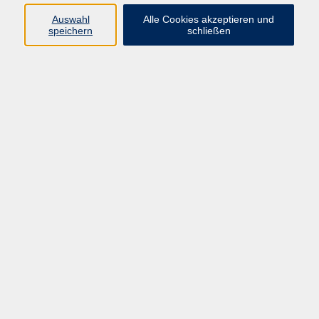
Pädagogik, Familie & Älterwerden
Auswahl
Alle Cookies akzeptieren und
speichern
schließen
Gesundheit
Sprachen & Länder
Beruf & Wirtschaft
Digitale Medien
Volkshochschule Münster
Aegidiistraße 70
48143 Münster
Tel. 02 51/4 92-43 21
vhs@stadt-muenster.de
Lage im Stadtplan