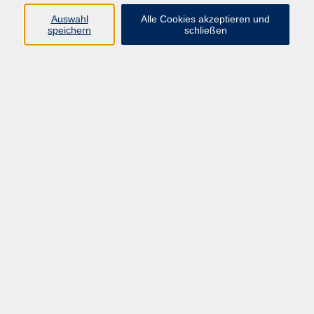
Pädagogik, Familie & Älterwerden
Auswahl
Alle Cookies akzeptieren und
speichern
schließen
Gesundheit
Sprachen & Länder
Beruf & Wirtschaft
Digitale Medien
Volkshochschule Münster
Aegidiistraße 70
48143 Münster
Tel. 02 51/4 92-43 21
vhs@stadt-muenster.de
Lage im Stadtplan