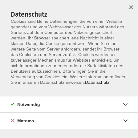
×
Datenschutz
Cookies sind kleine Datenmengen, die von einer Website
gesendet und vom Webbrowser des Nutzers während des
Surfens auf dem Computer des Nutzers gespeichert
Zum Hauptinhalt springen
werden. Ihr Browser speichert jede Nachricht in einer
Der Kurs konnte nicht gefunden werden.
kleinen Datei, die Cookie genannt wird. Wenn Sie eine
weitere Seite vom Server anfordern, sendet Ihr Browser
das Cookie an den Server zurück. Cookies wurden als
zuverlässiger Mechanismus für Websites entwickelt, um
AGB
sich Informationen zu merken oder die Surfaktivitäten des
Impressum
Benutzers aufzuzeichnen. Bitte willigen Sie in die
Verwendung von Cookies ein. Weitere Informationen finden
Datenschutzerklärung
Sie in unseren Datenschutzhinweisen.
Datenschutz
Widerruf
Notwendig
Matomo
Programm
Gesellschaft und Kultur