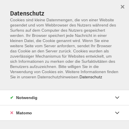
×
Datenschutz
Cookies sind kleine Datenmengen, die von einer Website
gesendet und vom Webbrowser des Nutzers während des
Surfens auf dem Computer des Nutzers gespeichert
Zum Hauptinhalt springen
werden. Ihr Browser speichert jede Nachricht in einer
kleinen Datei, die Cookie genannt wird. Wenn Sie eine
Beruf und Wirtschaft
weitere Seite vom Server anfordern, sendet Ihr Browser
das Cookie an den Server zurück. Cookies wurden als
zuverlässiger Mechanismus für Websites entwickelt, um
sich Informationen zu merken oder die Surfaktivitäten des
Benutzers aufzuzeichnen. Bitte willigen Sie in die
Verwendung von Cookies ein. Weitere Informationen finden
Sie in unseren Datenschutzhinweisen.
Datenschutz
276 Kurse
Notwendig
Erwerben Sie aktuelles Wissen und direkt
anwendbare Fähigkeiten! Wir bieten Ihnen
praxisnahe Weiterbildungen für Beruf, Karriere
Matomo
und Selbstständigkeit. Mit unseren aktuellen
Themen und anwendungsorientierten Kursen