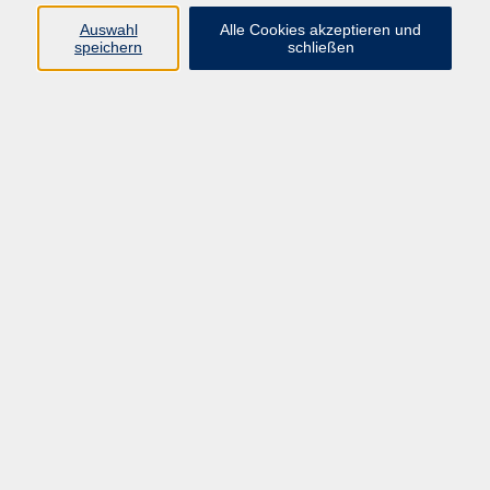
stärken Sie gezielt Ihre beruflichen Kompetenzen.
Auswahl
Alle Cookies akzeptieren und
speichern
schließen
Kurse nach Themen
Online-Veranstaltungen
86
Bildungsurlaub
41
Beruflicher Schriftverkehr, online texten
12
Arbeitsplatz Büro, Methoden
54
Wirtschaft, Finanzen
69
Bewerbungstraining
3
Anerkennungsberatung
27
Berufsberatung
16
Social Media, Public Relations
28
Existenzgründung
81
Rhetorik, Kommunikation
38
Führen, Teamentwicklung
12