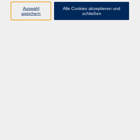
Pädagogik, Familie & Älterwerden
Auswahl
Alle Cookies akzeptieren und
speichern
schließen
Gesundheit
Sprachen & Länder
Beruf & Wirtschaft
Digitale Medien
Volkshochschule Münster
Aegidiistraße 70
48143 Münster
Tel. 02 51/4 92-43 21
vhs@stadt-muenster.de
Lage im Stadtplan