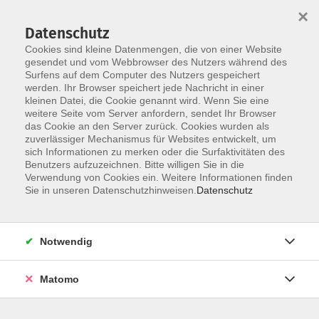
×
Datenschutz
Cookies sind kleine Datenmengen, die von einer Website
gesendet und vom Webbrowser des Nutzers während des
Surfens auf dem Computer des Nutzers gespeichert
Zum Hauptinhalt springen
werden. Ihr Browser speichert jede Nachricht in einer
Der Kurs konnte nicht gefunden werden.
kleinen Datei, die Cookie genannt wird. Wenn Sie eine
weitere Seite vom Server anfordern, sendet Ihr Browser
das Cookie an den Server zurück. Cookies wurden als
zuverlässiger Mechanismus für Websites entwickelt, um
AGB
sich Informationen zu merken oder die Surfaktivitäten des
Impressum
Benutzers aufzuzeichnen. Bitte willigen Sie in die
Verwendung von Cookies ein. Weitere Informationen finden
Datenschutzerklärung
Sie in unseren Datenschutzhinweisen.
Datenschutz
Widerruf
Notwendig
Matomo
Programm
Gesellschaft und Kultur