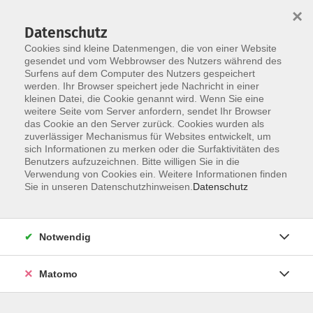
×
Datenschutz
Cookies sind kleine Datenmengen, die von einer Website
gesendet und vom Webbrowser des Nutzers während des
Surfens auf dem Computer des Nutzers gespeichert
Zum Hauptinhalt springen
werden. Ihr Browser speichert jede Nachricht in einer
Der Kurs konnte nicht gefunden werden.
kleinen Datei, die Cookie genannt wird. Wenn Sie eine
weitere Seite vom Server anfordern, sendet Ihr Browser
das Cookie an den Server zurück. Cookies wurden als
zuverlässiger Mechanismus für Websites entwickelt, um
AGB
sich Informationen zu merken oder die Surfaktivitäten des
Impressum
Benutzers aufzuzeichnen. Bitte willigen Sie in die
Verwendung von Cookies ein. Weitere Informationen finden
Datenschutzerklärung
Sie in unseren Datenschutzhinweisen.
Datenschutz
Widerruf
Notwendig
Matomo
Programm
Gesellschaft und Kultur