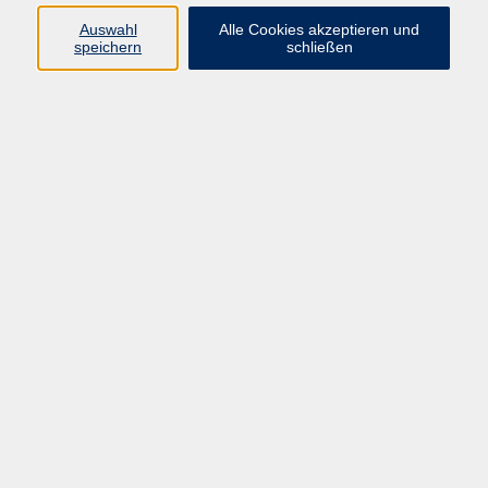
Pädagogik, Familie & Älterwerden
Auswahl
Alle Cookies akzeptieren und
speichern
schließen
Gesundheit
Sprachen & Länder
Beruf & Wirtschaft
Digitale Medien
Volkshochschule Münster
Aegidiistraße 70
48143 Münster
Tel. 02 51/4 92-43 21
vhs@stadt-muenster.de
Lage im Stadtplan