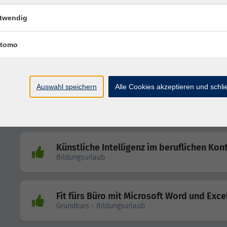
Büroorganisation 4.0
Bildungsurlaub
twendig
tomo
Künstliche Intelligenz im beruflichen Kon
Bildungsurlaub
Auswahl speichern
Alle Cookies akzeptieren und schl
Design für Nichtdesigner
Bildungsurlaub
Künstliche Intelligenz im beruflichen Kon
Bildungsurlaub
Fit fürs Büro mit Microsoft Word und Exce
Grundkurs - Bildungsurlaub