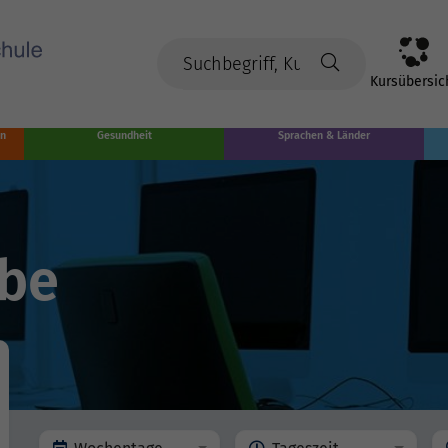
Kursübersic
en
Gesundheit
Sprachen & Länder
ube