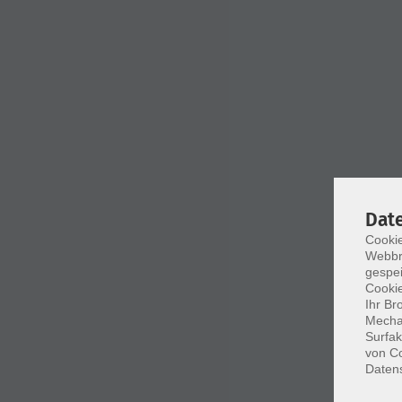
Dat
Cookie
Webbr
gespei
Cookie
Ihr Br
Mechan
Surfak
von Co
Daten