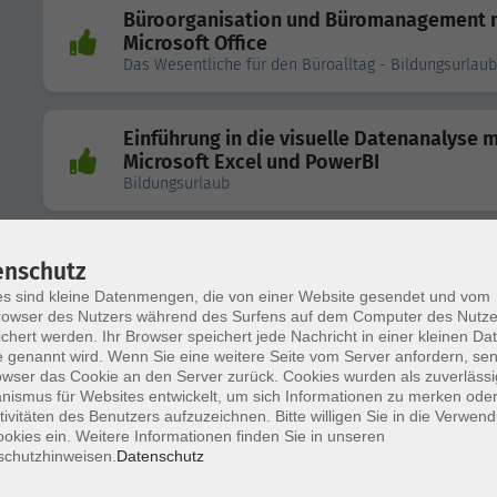
Büroorganisation und Büromanagement 
Microsoft Office
Das Wesentliche für den Büroalltag - Bildungsurlaub
Einführung in die visuelle Datenanalyse m
Microsoft Excel und PowerBI
Bildungsurlaub
Fit fürs Büro mit Microsoft Word und Exce
enschutz
für Fortgeschrittene - Bildungsurlaub
s sind kleine Datenmengen, die von einer Website gesendet und vom
owser des Nutzers während des Surfens auf dem Computer des Nutze
chert werden. Ihr Browser speichert jede Nachricht in einer kleinen Dat
 genannt wird. Wenn Sie eine weitere Seite vom Server anfordern, se
Routineaufgaben mit Microsoft PowerShe
owser das Cookie an den Server zurück. Cookies wurden als zuverlässi
automatisieren
ismus für Websites entwickelt, um sich Informationen zu merken oder
Bildungsurlaub
tivitäten des Benutzers aufzuzeichnen. Bitte willigen Sie in die Verwen
okies ein. Weitere Informationen finden Sie in unseren
schutzhinweisen.
Datenschutz
Digital und effizient: Digitalkompetenz u