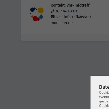
Kontakt: vhs-Infotreff
0251/492-4321
vhs-infotreff@stadt-
muenster.de
Dat
Cookie
Webbr
gespei
Cookie