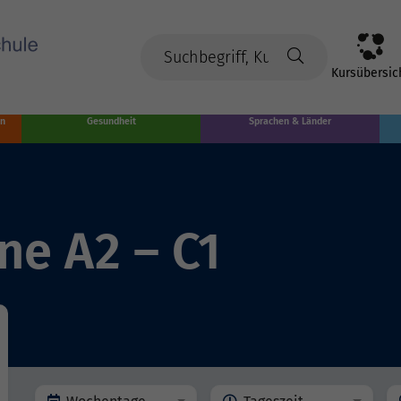
Kursübersic
en
Gesundheit
Sprachen & Länder
ne A2 – C1