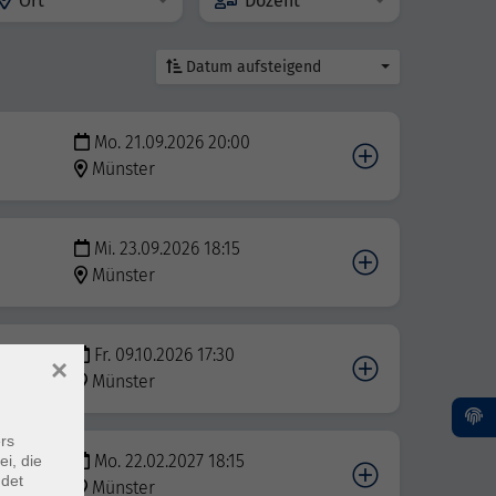
Ort
Dozent
Datum aufsteigend
Mo. 21.09.2026 20:00
Münster
Mi. 23.09.2026 18:15
Münster
Fr. 09.10.2026 17:30
×
Münster
rs
Mo. 22.02.2027 18:15
ei, die
ndet
Münster