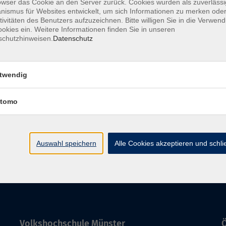
owser das Cookie an den Server zurück. Cookies wurden als zuverlässi
ismus für Websites entwickelt, um sich Informationen zu merken oder
tivitäten des Benutzers aufzuzeichnen. Bitte willigen Sie in die Verwen
okies ein. Weitere Informationen finden Sie in unseren
Japanisch für Fortgeschrittene 4b (B1.4)
schutzhinweisen.
Datenschutz
Hybrid-Unterricht mit der vhs.cloud
twendig
Japanisch für Fortgeschrittene 3b (B1.3)
Hybrid-Unterricht mit der vhs.cloud
tomo
A
Auswahl speichern
Alle Cookies akzeptieren und schl
Volkshochschule Münster
Ö