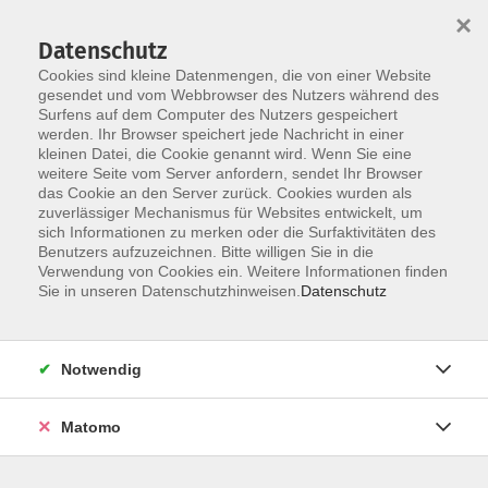
×
Datenschutz
Cookies sind kleine Datenmengen, die von einer Website
gesendet und vom Webbrowser des Nutzers während des
Surfens auf dem Computer des Nutzers gespeichert
Zum Hauptinhalt springen
werden. Ihr Browser speichert jede Nachricht in einer
kleinen Datei, die Cookie genannt wird. Wenn Sie eine
Fortgeschrittenenkurse
weitere Seite vom Server anfordern, sendet Ihr Browser
das Cookie an den Server zurück. Cookies wurden als
zuverlässiger Mechanismus für Websites entwickelt, um
sich Informationen zu merken oder die Surfaktivitäten des
Benutzers aufzuzeichnen. Bitte willigen Sie in die
Verwendung von Cookies ein. Weitere Informationen finden
Sie in unseren Datenschutzhinweisen.
Datenschutz
38 Kurse
zurück zu Spanisch
Notwendig
Kurse nach Themen
Matomo
Fortgeschrittene B1
15
Fortgeschrittene B2
6