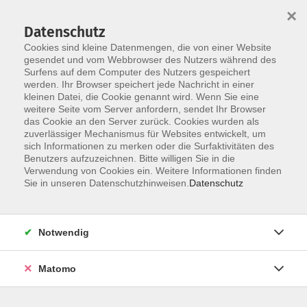
×
Datenschutz
Cookies sind kleine Datenmengen, die von einer Website
gesendet und vom Webbrowser des Nutzers während des
Surfens auf dem Computer des Nutzers gespeichert
Zum Hauptinhalt springen
werden. Ihr Browser speichert jede Nachricht in einer
Bildungspartnerschaft vhs und
kleinen Datei, die Cookie genannt wird. Wenn Sie eine
weitere Seite vom Server anfordern, sendet Ihr Browser
Schule
das Cookie an den Server zurück. Cookies wurden als
zuverlässiger Mechanismus für Websites entwickelt, um
sich Informationen zu merken oder die Surfaktivitäten des
Benutzers aufzuzeichnen. Bitte willigen Sie in die
Verwendung von Cookies ein. Weitere Informationen finden
Sie in unseren Datenschutzhinweisen.
Datenschutz
20 Kurse
Notwendig
Kurse nach Themen
Angebote für Schüler*innen
20
Matomo