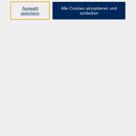
Auswahl
Alle Cookies akzeptieren und
speichern
schließen
Ergebnisse filtern
Kreativer Zeichen- und Malkurs für Kinder ab 10
Jahre
Sa. 12.09.2026 10:00
Münster
Japanisch für Schüler*innen und Studierende –
Teil 7 (A2.3)
Mo. 21.09.2026 16:30
Münster