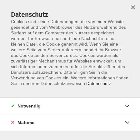
×
Datenschutz
Cookies sind kleine Datenmengen, die von einer Website
gesendet und vom Webbrowser des Nutzers während des
Surfens auf dem Computer des Nutzers gespeichert
Zum Hauptinhalt springen
werden. Ihr Browser speichert jede Nachricht in einer
kleinen Datei, die Cookie genannt wird. Wenn Sie eine
Hybrid
weitere Seite vom Server anfordern, sendet Ihr Browser
das Cookie an den Server zurück. Cookies wurden als
zuverlässiger Mechanismus für Websites entwickelt, um
sich Informationen zu merken oder die Surfaktivitäten des
Benutzers aufzuzeichnen. Bitte willigen Sie in die
Verwendung von Cookies ein. Weitere Informationen finden
Sie in unseren Datenschutzhinweisen.
Datenschutz
29 Kurse
zurück zu Japanisch
Notwendig
Kontakt: vhs-Infotreff
Matomo
0251/492-4321
vhs-infotreff@stadt-