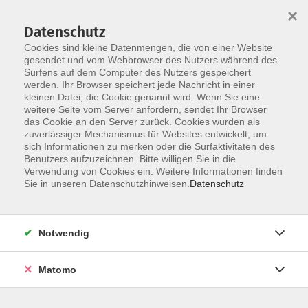
×
Datenschutz
Cookies sind kleine Datenmengen, die von einer Website
gesendet und vom Webbrowser des Nutzers während des
Surfens auf dem Computer des Nutzers gespeichert
Zum Hauptinhalt springen
werden. Ihr Browser speichert jede Nachricht in einer
kleinen Datei, die Cookie genannt wird. Wenn Sie eine
3D-Druck, CAD und Virtual Reality
weitere Seite vom Server anfordern, sendet Ihr Browser
das Cookie an den Server zurück. Cookies wurden als
zuverlässiger Mechanismus für Websites entwickelt, um
sich Informationen zu merken oder die Surfaktivitäten des
Benutzers aufzuzeichnen. Bitte willigen Sie in die
Verwendung von Cookies ein. Weitere Informationen finden
Sie in unseren Datenschutzhinweisen.
Datenschutz
5 Kurse
zurück zu Digitale Medien
Notwendig
Kontakt: vhs-Infotreff
Matomo
0251/492-4321
vhs-infotreff@stadt-