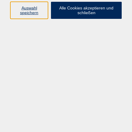
muenster.de
Auswahl
Alle Cookies akzeptieren und
speichern
schließen
Ergebnisse filtern
3D-Druck – Der schnelle Einstieg
Di. 20.10.2026 17:00
Münster
3D-Druck – Der schnelle Einstieg
Di. 08.12.2026 17:00
Münster