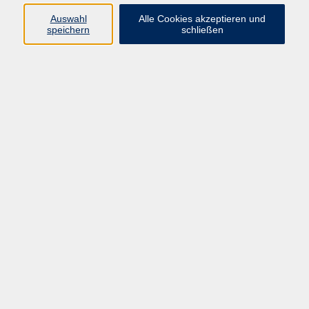
Pädagogik, Familie & Älterwerden
Auswahl
Alle Cookies akzeptieren und
speichern
schließen
Gesundheit
Sprachen & Länder
Beruf & Wirtschaft
Digitale Medien
Volkshochschule Münster
Aegidiistraße 70
48143 Münster
Tel. 02 51/4 92-43 21
vhs@stadt-muenster.de
Lage im Stadtplan