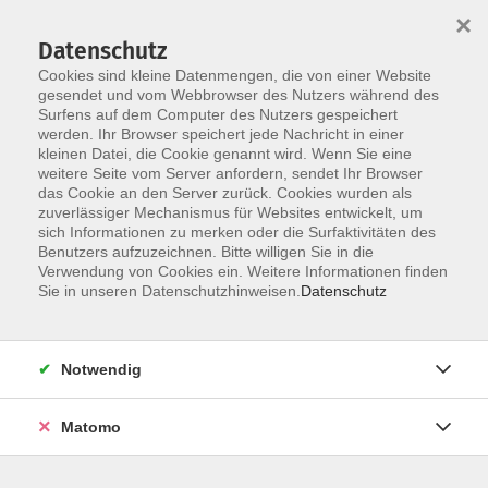
×
Datenschutz
Cookies sind kleine Datenmengen, die von einer Website
gesendet und vom Webbrowser des Nutzers während des
Surfens auf dem Computer des Nutzers gespeichert
Zum Hauptinhalt springen
werden. Ihr Browser speichert jede Nachricht in einer
Der Kurs konnte nicht gefunden werden.
kleinen Datei, die Cookie genannt wird. Wenn Sie eine
weitere Seite vom Server anfordern, sendet Ihr Browser
das Cookie an den Server zurück. Cookies wurden als
zuverlässiger Mechanismus für Websites entwickelt, um
AGB
sich Informationen zu merken oder die Surfaktivitäten des
Impressum
Benutzers aufzuzeichnen. Bitte willigen Sie in die
Verwendung von Cookies ein. Weitere Informationen finden
Datenschutzerklärung
Sie in unseren Datenschutzhinweisen.
Datenschutz
Widerruf
Notwendig
Matomo
Programm
Gesellschaft und Kultur