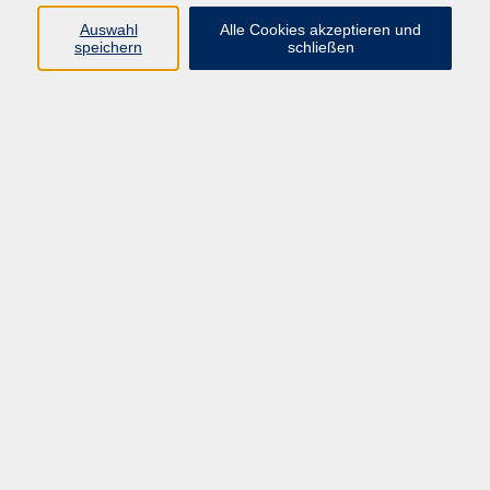
Pädagogik, Familie & Älterwerden
Auswahl
Alle Cookies akzeptieren und
speichern
schließen
Gesundheit
Sprachen & Länder
Beruf & Wirtschaft
Digitale Medien
Volkshochschule Münster
Aegidiistraße 70
48143 Münster
Tel. 02 51/4 92-43 21
vhs@stadt-muenster.de
Lage im Stadtplan