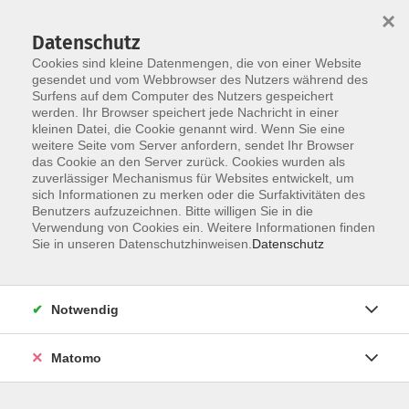
×
Datenschutz
Cookies sind kleine Datenmengen, die von einer Website
gesendet und vom Webbrowser des Nutzers während des
Surfens auf dem Computer des Nutzers gespeichert
Zum Hauptinhalt springen
werden. Ihr Browser speichert jede Nachricht in einer
Der Kurs konnte nicht gefunden werden.
kleinen Datei, die Cookie genannt wird. Wenn Sie eine
weitere Seite vom Server anfordern, sendet Ihr Browser
das Cookie an den Server zurück. Cookies wurden als
zuverlässiger Mechanismus für Websites entwickelt, um
AGB
sich Informationen zu merken oder die Surfaktivitäten des
Impressum
Benutzers aufzuzeichnen. Bitte willigen Sie in die
Verwendung von Cookies ein. Weitere Informationen finden
Datenschutzerklärung
Sie in unseren Datenschutzhinweisen.
Datenschutz
Widerruf
Notwendig
Matomo
Programm
Gesellschaft und Kultur