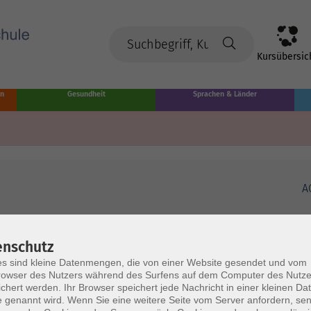
Kursübersic
en
Gesundheit
Sprachen & Länder
A
enschutz
s sind kleine Datenmengen, die von einer Website gesendet und vom
owser des Nutzers während des Surfens auf dem Computer des Nutze
chert werden. Ihr Browser speichert jede Nachricht in einer kleinen Dat
 genannt wird. Wenn Sie eine weitere Seite vom Server anfordern, se
Volkshochschule Münster
Ö