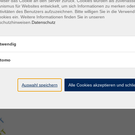
owser das Cookie an den Server zurück. Cookies wurden als zuverlässi
ismus für Websites entwickelt, um sich Informationen zu merken oder
tivitäten des Benutzers aufzuzeichnen. Bitte willigen Sie in die Verwen
Aegidiistraße 70
M
okies ein. Weitere Informationen finden Sie in unseren
48143 Münster
D
schutzhinweisen.
Datenschutz
D
Tel. 02 51/4 92-43 21
U
vhs@stadt-muenster.de
Lage im Stadtplan
twendig
tomo
Auswahl speichern
Alle Cookies akzeptieren und schl