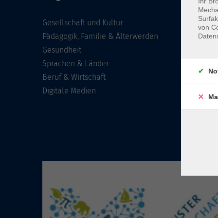
Ihr Br
Mechan
Surfak
Gesellschaft und Kultur
von Co
Pädagogik, Familie & Älterwerden
Daten
Gesundheit
Sprachen & Länder
No
Beruf & Wirtschaft
Digitale Medien
Ma