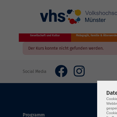
Zum Hauptinhalt springen
Gesellschaft und Kultur
Pädagogik, Familie & Älterwerd
Der Kurs konnte nicht gefunden werden.
Social Media
Dat
Cookie
Webbr
gespei
Cookie
Programm