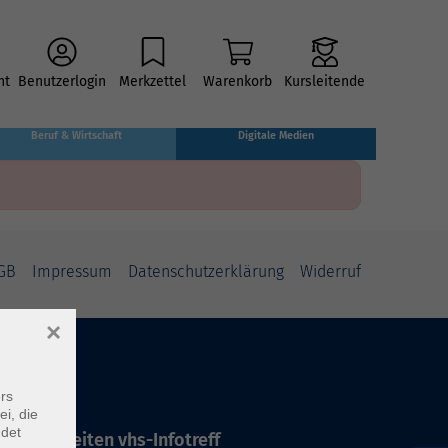
ht
Benutzerlogin
Merkzettel
Warenkorb
Kursleitende
Beruf & Wirtschaft
Digitale Medien
GB
Impressum
Datenschutzerklärung
Widerruf
×
rs
ei, die
ndet
ffnungszeiten vhs-Infotreff