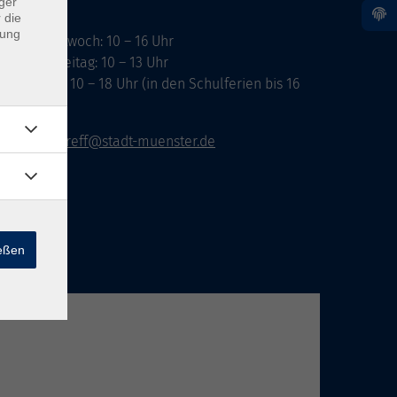
ger
 die
dung
ontag, Mittwoch: 10 – 16 Uhr
ienstag, Freitag: 10 – 13 Uhr
onnerstag: 10 – 18 Uhr (in den Schulferien bis 16
hr)
vhs-infotreff@stadt-muenster.de
ießen