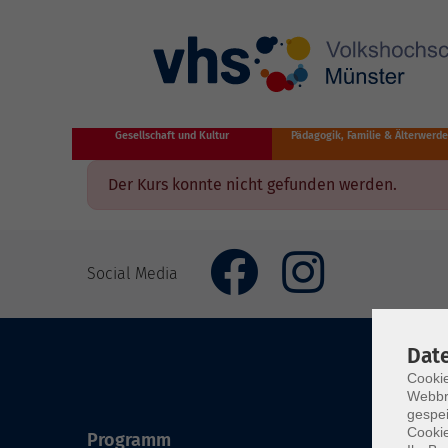
Zum Hauptinhalt springen
Gesellschaft und Kultur
Pädagogik, Familie & Älterwerd
Der Kurs konnte nicht gefunden werden.
Social Media
Dat
Cookie
Webbr
gespei
Cookie
Programm