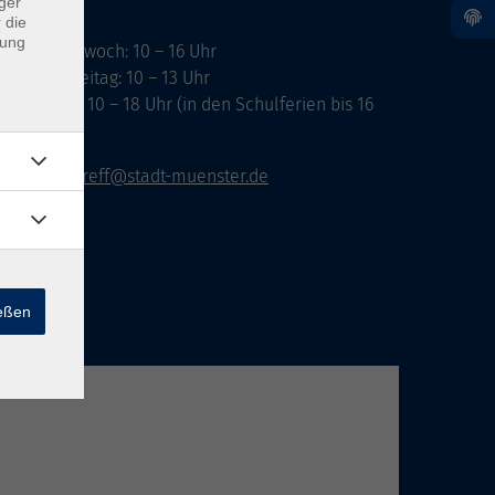
ger
 die
dung
ontag, Mittwoch: 10 – 16 Uhr
ienstag, Freitag: 10 – 13 Uhr
onnerstag: 10 – 18 Uhr (in den Schulferien bis 16
hr)
vhs-infotreff@stadt-muenster.de
ießen