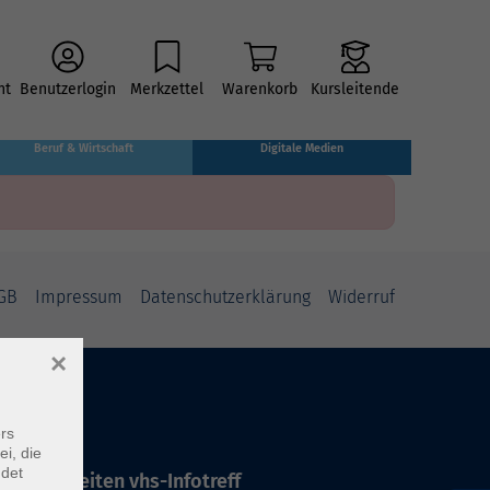
ht
Benutzerlogin
Merkzettel
Warenkorb
Kursleitende
Beruf & Wirtschaft
Digitale Medien
GB
Impressum
Datenschutzerklärung
Widerruf
×
rs
ei, die
ndet
ffnungszeiten vhs-Infotreff