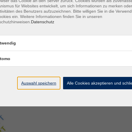
owser das Cookie an den Server zurück. Cookies wurden als zuverlässi
ismus für Websites entwickelt, um sich Informationen zu merken oder
tivitäten des Benutzers aufzuzeichnen. Bitte willigen Sie in die Verwen
Aegidiistraße 70
M
okies ein. Weitere Informationen finden Sie in unseren
48143 Münster
D
schutzhinweisen.
Datenschutz
D
Tel. 02 51/4 92-43 21
U
vhs@stadt-muenster.de
Lage im Stadtplan
twendig
tomo
Auswahl speichern
Alle Cookies akzeptieren und schl