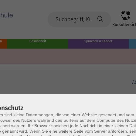
Kursübersic
en
Gesundheit
Sprachen & Länder
A
enschutz
s sind kleine Datenmengen, die von einer Website gesendet und vom
owser des Nutzers während des Surfens auf dem Computer des Nutze
chert werden. Ihr Browser speichert jede Nachricht in einer kleinen Dat
 genannt wird. Wenn Sie eine weitere Seite vom Server anfordern, se
Volkshochschule Münster
Ö