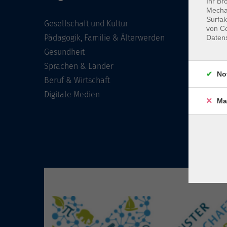
Ihr Br
Mechan
Surfak
Gesellschaft und Kultur
von Co
Pädagogik, Familie & Älterwerden
Daten
Gesundheit
Sprachen & Länder
No
Beruf & Wirtschaft
Digitale Medien
Ma