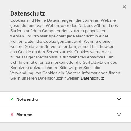
×
Datenschutz
Cookies sind kleine Datenmengen, die von einer Website
gesendet und vom Webbrowser des Nutzers während des
Surfens auf dem Computer des Nutzers gespeichert
Zum Hauptinhalt springen
werden. Ihr Browser speichert jede Nachricht in einer
Der Kurs konnte nicht gefunden werden.
kleinen Datei, die Cookie genannt wird. Wenn Sie eine
weitere Seite vom Server anfordern, sendet Ihr Browser
das Cookie an den Server zurück. Cookies wurden als
zuverlässiger Mechanismus für Websites entwickelt, um
AGB
sich Informationen zu merken oder die Surfaktivitäten des
Impressum
Benutzers aufzuzeichnen. Bitte willigen Sie in die
Verwendung von Cookies ein. Weitere Informationen finden
Datenschutzerklärung
Sie in unseren Datenschutzhinweisen.
Datenschutz
Widerruf
Notwendig
Matomo
Programm
Gesellschaft und Kultur