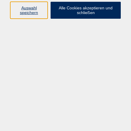
Pädagogik, Familie & Älterwerden
Auswahl
Alle Cookies akzeptieren und
speichern
schließen
Gesundheit
Sprachen & Länder
Beruf & Wirtschaft
Digitale Medien
Volkshochschule Münster
Aegidiistraße 70
48143 Münster
Tel. 02 51/4 92-43 21
vhs@stadt-muenster.de
Lage im Stadtplan