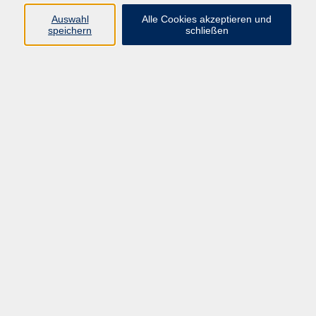
Pädagogik, Familie & Älterwerden
Auswahl
Alle Cookies akzeptieren und
speichern
schließen
Gesundheit
Sprachen & Länder
Beruf & Wirtschaft
Digitale Medien
Volkshochschule Münster
Aegidiistraße 70
48143 Münster
Tel. 02 51/4 92-43 21
vhs@stadt-muenster.de
Lage im Stadtplan