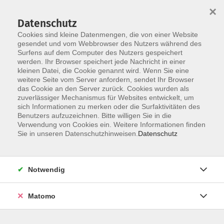
×
Datenschutz
Cookies sind kleine Datenmengen, die von einer Website
gesendet und vom Webbrowser des Nutzers während des
Surfens auf dem Computer des Nutzers gespeichert
Zum Hauptinhalt springen
werden. Ihr Browser speichert jede Nachricht in einer
Der Kurs konnte nicht gefunden werden.
kleinen Datei, die Cookie genannt wird. Wenn Sie eine
weitere Seite vom Server anfordern, sendet Ihr Browser
das Cookie an den Server zurück. Cookies wurden als
zuverlässiger Mechanismus für Websites entwickelt, um
AGB
sich Informationen zu merken oder die Surfaktivitäten des
Impressum
Benutzers aufzuzeichnen. Bitte willigen Sie in die
Verwendung von Cookies ein. Weitere Informationen finden
Datenschutzerklärung
Sie in unseren Datenschutzhinweisen.
Datenschutz
Widerruf
Notwendig
Matomo
Programm
Gesellschaft und Kultur