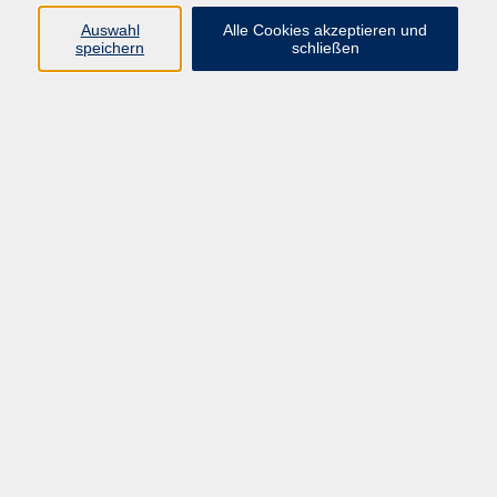
Pädagogik, Familie & Älterwerden
Auswahl
Alle Cookies akzeptieren und
speichern
schließen
Gesundheit
Sprachen & Länder
Beruf & Wirtschaft
Digitale Medien
Volkshochschule Münster
Aegidiistraße 70
48143 Münster
Tel. 02 51/4 92-43 21
vhs@stadt-muenster.de
Lage im Stadtplan