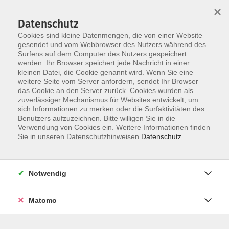
×
Datenschutz
Cookies sind kleine Datenmengen, die von einer Website
gesendet und vom Webbrowser des Nutzers während des
Surfens auf dem Computer des Nutzers gespeichert
Zum Hauptinhalt springen
werden. Ihr Browser speichert jede Nachricht in einer
Der Kurs konnte nicht gefunden werden.
kleinen Datei, die Cookie genannt wird. Wenn Sie eine
weitere Seite vom Server anfordern, sendet Ihr Browser
das Cookie an den Server zurück. Cookies wurden als
zuverlässiger Mechanismus für Websites entwickelt, um
AGB
sich Informationen zu merken oder die Surfaktivitäten des
Impressum
Benutzers aufzuzeichnen. Bitte willigen Sie in die
Verwendung von Cookies ein. Weitere Informationen finden
Datenschutzerklärung
Sie in unseren Datenschutzhinweisen.
Datenschutz
Widerruf
Notwendig
Matomo
Programm
Gesellschaft und Kultur