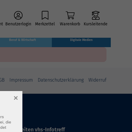
ht
Benutzerlogin
Merkzettel
Warenkorb
Kursleitende
Beruf & Wirtschaft
Digitale Medien
GB
Impressum
Datenschutzerklärung
Widerruf
×
rs
ei, die
ndet
ffnungszeiten vhs-Infotreff