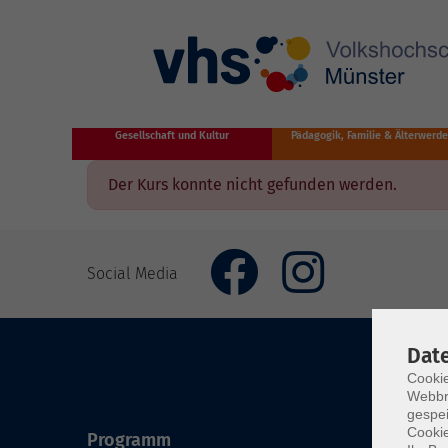
Zum Hauptinhalt springen
Gesellschaft und Kultur
Pädagogik, Familie & Älterwerd
Der Kurs konnte nicht gefunden werden.
Social Media
Dat
Cookie
Webbr
gespei
Cookie
Programm