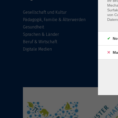
Ihr Br
Mechan
Surfak
Gesellschaft und Kultur
von Co
Pädagogik, Familie & Älterwerden
Daten
Gesundheit
Sprachen & Länder
No
Beruf & Wirtschaft
Digitale Medien
Ma