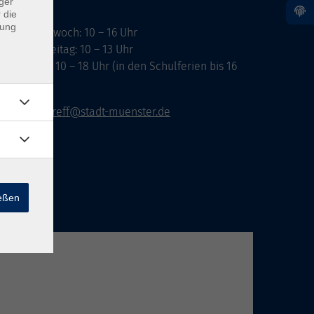
ger
 die
dung
ontag, Mittwoch: 10 – 16 Uhr
ienstag, Freitag: 10 – 13 Uhr
onnerstag: 10 – 18 Uhr (in den Schulferien bis 16
hr)
vhs-infotreff@stadt-muenster.de
ießen