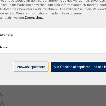
owser das Cookie an den Server zurück. Cookies wurden als zuverlässi
ismus für Websites entwickelt, um sich Informationen zu merken oder
tivitäten des Benutzers aufzuzeichnen. Bitte willigen Sie in die Verwen
Aegidiistraße 70
M
okies ein. Weitere Informationen finden Sie in unseren
48143 Münster
D
schutzhinweisen.
Datenschutz
D
Tel. 02 51/4 92-43 21
U
vhs@stadt-muenster.de
Lage im Stadtplan
twendig
tomo
Auswahl speichern
Alle Cookies akzeptieren und schl