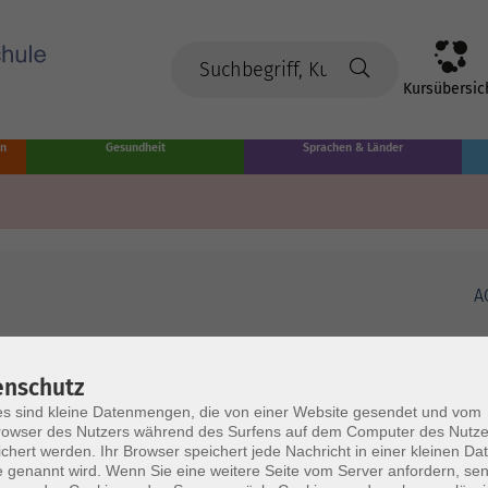
Kursübersic
en
Gesundheit
Sprachen & Länder
A
enschutz
s sind kleine Datenmengen, die von einer Website gesendet und vom
owser des Nutzers während des Surfens auf dem Computer des Nutze
chert werden. Ihr Browser speichert jede Nachricht in einer kleinen Dat
 genannt wird. Wenn Sie eine weitere Seite vom Server anfordern, se
Volkshochschule Münster
Ö