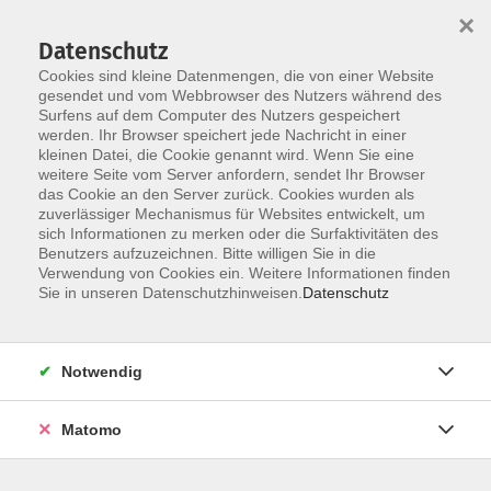
×
Datenschutz
Cookies sind kleine Datenmengen, die von einer Website
gesendet und vom Webbrowser des Nutzers während des
Surfens auf dem Computer des Nutzers gespeichert
Zum Hauptinhalt springen
werden. Ihr Browser speichert jede Nachricht in einer
Der Kurs konnte nicht gefunden werden.
kleinen Datei, die Cookie genannt wird. Wenn Sie eine
weitere Seite vom Server anfordern, sendet Ihr Browser
das Cookie an den Server zurück. Cookies wurden als
zuverlässiger Mechanismus für Websites entwickelt, um
AGB
sich Informationen zu merken oder die Surfaktivitäten des
Impressum
Benutzers aufzuzeichnen. Bitte willigen Sie in die
Verwendung von Cookies ein. Weitere Informationen finden
Datenschutzerklärung
Sie in unseren Datenschutzhinweisen.
Datenschutz
Widerruf
Notwendig
Matomo
Programm
Gesellschaft und Kultur