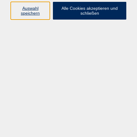
Pädagogik, Familie & Älterwerden
Auswahl
Alle Cookies akzeptieren und
speichern
schließen
Gesundheit
Sprachen & Länder
Beruf & Wirtschaft
Digitale Medien
Volkshochschule Münster
Aegidiistraße 70
48143 Münster
Tel. 02 51/4 92-43 21
vhs@stadt-muenster.de
Lage im Stadtplan