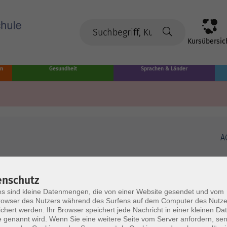
Kursübersic
en
Gesundheit
Sprachen & Länder
A
enschutz
s sind kleine Datenmengen, die von einer Website gesendet und vom
owser des Nutzers während des Surfens auf dem Computer des Nutze
chert werden. Ihr Browser speichert jede Nachricht in einer kleinen Dat
 genannt wird. Wenn Sie eine weitere Seite vom Server anfordern, se
Volkshochschule Münster
Ö