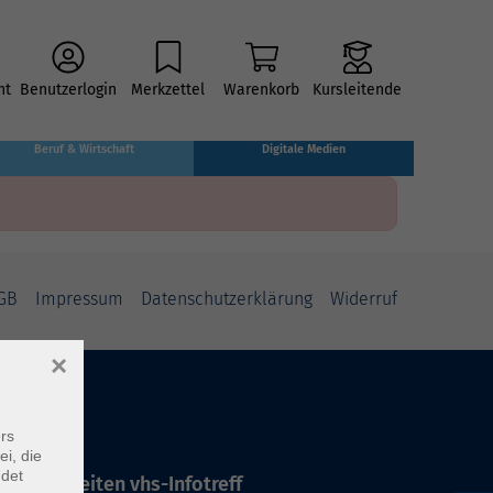
ht
Benutzerlogin
Merkzettel
Warenkorb
Kursleitende
Beruf & Wirtschaft
Digitale Medien
GB
Impressum
Datenschutzerklärung
Widerruf
×
rs
ei, die
ndet
ffnungszeiten vhs-Infotreff