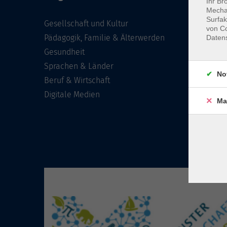
Ihr Br
Mechan
Surfak
Gesellschaft und Kultur
von Co
Pädagogik, Familie & Älterwerden
Daten
Gesundheit
Sprachen & Länder
No
Beruf & Wirtschaft
Digitale Medien
Ma