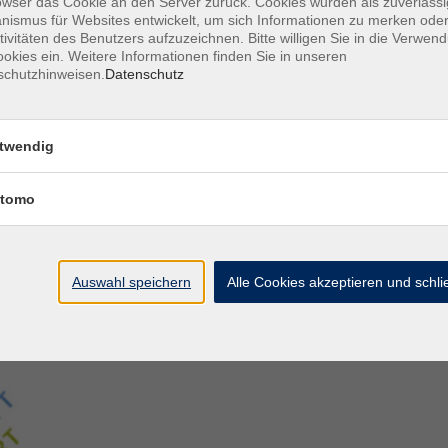
owser das Cookie an den Server zurück. Cookies wurden als zuverlässi
ismus für Websites entwickelt, um sich Informationen zu merken oder
tivitäten des Benutzers aufzuzeichnen. Bitte willigen Sie in die Verwen
Aegidiistraße 70
M
okies ein. Weitere Informationen finden Sie in unseren
48143 Münster
D
schutzhinweisen.
Datenschutz
D
Tel. 02 51/4 92-43 21
U
vhs@stadt-muenster.de
Lage im Stadtplan
twendig
tomo
Auswahl speichern
Alle Cookies akzeptieren und schl