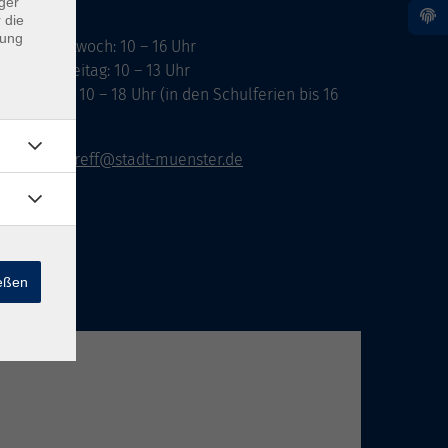
ger
 die
dung
ontag, Mittwoch: 10 – 16 Uhr
ienstag, Freitag: 10 – 13 Uhr
onnerstag: 10 – 18 Uhr (in den Schulferien bis 16
hr)
vhs-infotreff@stadt-muenster.de
ießen