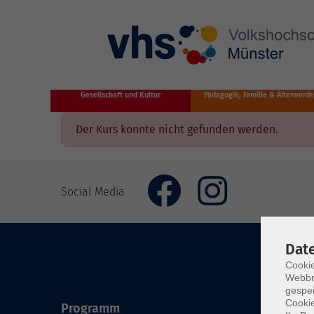
Zum Hauptinhalt springen
Gesellschaft und Kultur
Pädagogik, Familie & Älterwerd
Der Kurs konnte nicht gefunden werden.
Social Media
Dat
Cookie
Webbr
gespei
Cookie
Programm