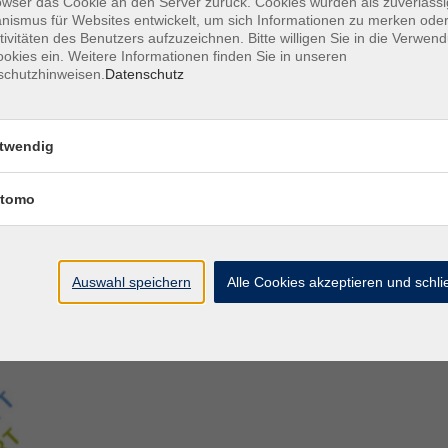
owser das Cookie an den Server zurück. Cookies wurden als zuverlässi
ismus für Websites entwickelt, um sich Informationen zu merken oder
tivitäten des Benutzers aufzuzeichnen. Bitte willigen Sie in die Verwen
Aegidiistraße 70
M
okies ein. Weitere Informationen finden Sie in unseren
48143 Münster
D
schutzhinweisen.
Datenschutz
D
Tel. 02 51/4 92-43 21
U
vhs@stadt-muenster.de
Lage im Stadtplan
twendig
tomo
Auswahl speichern
Alle Cookies akzeptieren und schl