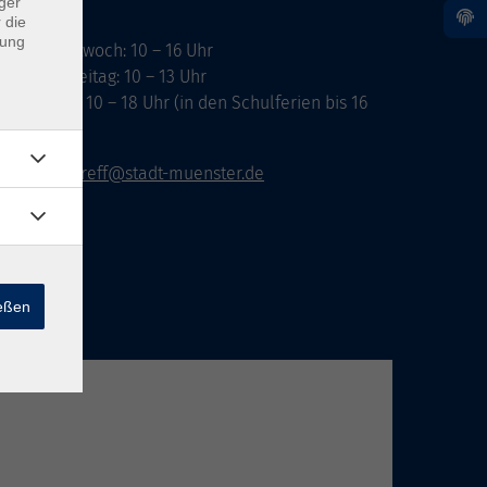
ger
 die
dung
ontag, Mittwoch: 10 – 16 Uhr
ienstag, Freitag: 10 – 13 Uhr
onnerstag: 10 – 18 Uhr (in den Schulferien bis 16
hr)
vhs-infotreff@stadt-muenster.de
ießen