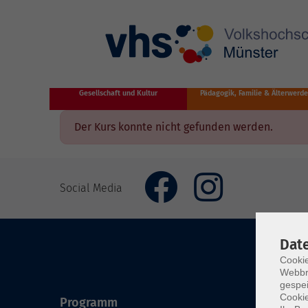
Zum Hauptinhalt springen
Gesellschaft und Kultur
Pädagogik, Familie & Älterwerd
Der Kurs konnte nicht gefunden werden.
Social Media
Dat
Cookie
Webbr
gespei
Cookie
Programm