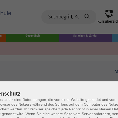
Kursübersic
en
Gesundheit
Sprachen & Länder
A
enschutz
s sind kleine Datenmengen, die von einer Website gesendet und vom
owser des Nutzers während des Surfens auf dem Computer des Nutze
chert werden. Ihr Browser speichert jede Nachricht in einer kleinen Dat
 genannt wird. Wenn Sie eine weitere Seite vom Server anfordern, se
Volkshochschule Münster
Ö