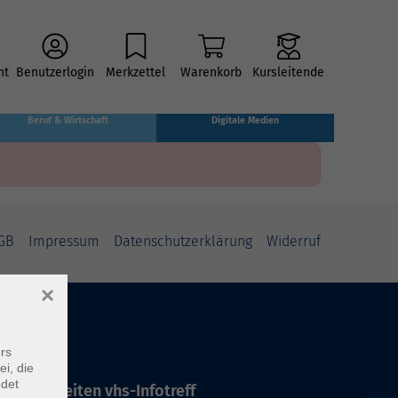
ht
Benutzerlogin
Merkzettel
Warenkorb
Kursleitende
Beruf & Wirtschaft
Digitale Medien
GB
Impressum
Datenschutzerklärung
Widerruf
×
rs
ei, die
ndet
ffnungszeiten vhs-Infotreff