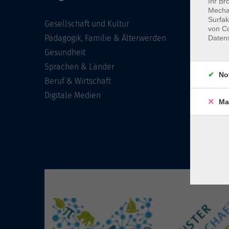
Ihr Br
Mechan
Surfak
Gesellschaft und Kultur
von Co
Pädagogik, Familie & Älterwerden
Daten
Gesundheit
Sprachen & Länder
No
Beruf & Wirtschaft
Digitale Medien
Ma