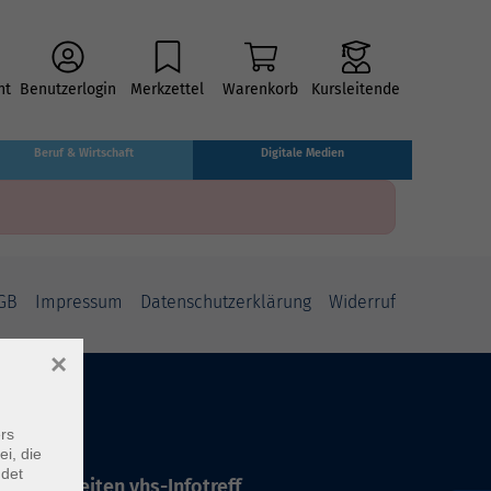
ht
Benutzerlogin
Merkzettel
Warenkorb
Kursleitende
Beruf & Wirtschaft
Digitale Medien
GB
Impressum
Datenschutzerklärung
Widerruf
×
rs
ei, die
ndet
ffnungszeiten vhs-Infotreff