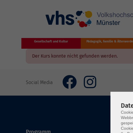
Zum Hauptinhalt springen
Gesellschaft und Kultur
Pädagogik, Familie & Älterwerd
Der Kurs konnte nicht gefunden werden.
Social Media
Dat
Cookie
Webbr
gespei
Cookie
Programm