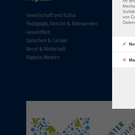
Ihr Br
Mechan
Surfak
Gesellschaft und Kultur
von Co
Daten
Pädagogik, Familie & Älterwerden
Gesundheit
Sprachen & Länder
No
Beruf & Wirtschaft
Digitale Medien
Ma