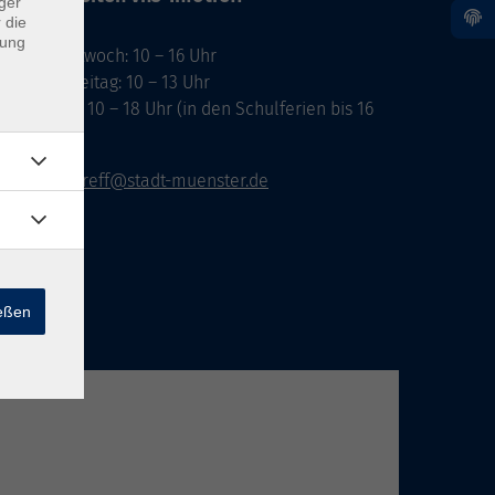
ger
 die
dung
ontag, Mittwoch: 10 – 16 Uhr
ienstag, Freitag: 10 – 13 Uhr
onnerstag: 10 – 18 Uhr (in den Schulferien bis 16
hr)
vhs-infotreff@stadt-muenster.de
ießen