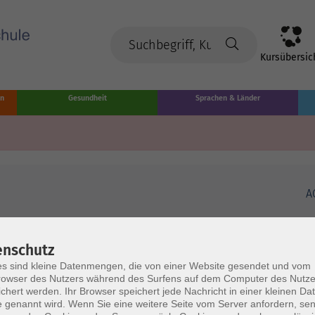
Kursübersic
en
Gesundheit
Sprachen & Länder
A
enschutz
s sind kleine Datenmengen, die von einer Website gesendet und vom
owser des Nutzers während des Surfens auf dem Computer des Nutze
chert werden. Ihr Browser speichert jede Nachricht in einer kleinen Dat
 genannt wird. Wenn Sie eine weitere Seite vom Server anfordern, se
Volkshochschule Münster
Ö