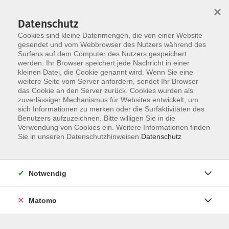
×
Datenschutz
Cookies sind kleine Datenmengen, die von einer Website
gesendet und vom Webbrowser des Nutzers während des
Surfens auf dem Computer des Nutzers gespeichert
Zum Hauptinhalt springen
werden. Ihr Browser speichert jede Nachricht in einer
Der Kurs konnte nicht gefunden werden.
kleinen Datei, die Cookie genannt wird. Wenn Sie eine
weitere Seite vom Server anfordern, sendet Ihr Browser
das Cookie an den Server zurück. Cookies wurden als
zuverlässiger Mechanismus für Websites entwickelt, um
AGB
sich Informationen zu merken oder die Surfaktivitäten des
Impressum
Benutzers aufzuzeichnen. Bitte willigen Sie in die
Verwendung von Cookies ein. Weitere Informationen finden
Datenschutzerklärung
Sie in unseren Datenschutzhinweisen.
Datenschutz
Widerruf
Notwendig
Matomo
Programm
Gesellschaft und Kultur