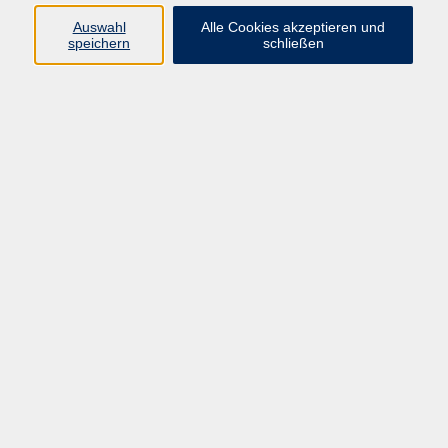
Pädagogik, Familie & Älterwerden
Auswahl
Alle Cookies akzeptieren und
speichern
schließen
Gesundheit
Sprachen & Länder
Beruf & Wirtschaft
Digitale Medien
Volkshochschule Münster
Aegidiistraße 70
48143 Münster
Tel. 02 51/4 92-43 21
vhs@stadt-muenster.de
Lage im Stadtplan