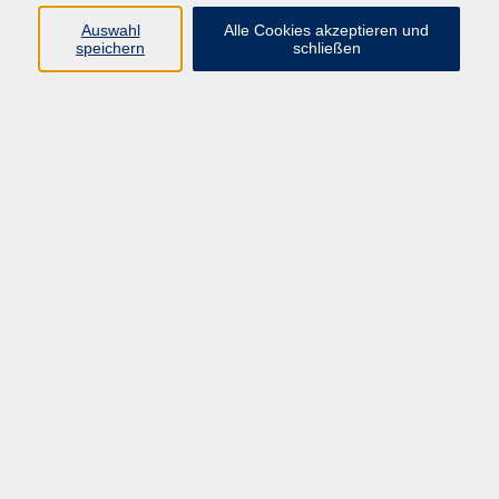
Pädagogik, Familie & Älterwerden
Auswahl
Alle Cookies akzeptieren und
speichern
schließen
Gesundheit
Sprachen & Länder
Beruf & Wirtschaft
Digitale Medien
Volkshochschule Münster
Aegidiistraße 70
48143 Münster
Tel. 02 51/4 92-43 21
vhs@stadt-muenster.de
Lage im Stadtplan