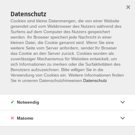
×
Datenschutz
Cookies sind kleine Datenmengen, die von einer Website
gesendet und vom Webbrowser des Nutzers während des
Surfens auf dem Computer des Nutzers gespeichert
Zum Hauptinhalt springen
werden. Ihr Browser speichert jede Nachricht in einer
Der Kurs konnte nicht gefunden werden.
kleinen Datei, die Cookie genannt wird. Wenn Sie eine
weitere Seite vom Server anfordern, sendet Ihr Browser
das Cookie an den Server zurück. Cookies wurden als
zuverlässiger Mechanismus für Websites entwickelt, um
AGB
sich Informationen zu merken oder die Surfaktivitäten des
Impressum
Benutzers aufzuzeichnen. Bitte willigen Sie in die
Verwendung von Cookies ein. Weitere Informationen finden
Datenschutzerklärung
Sie in unseren Datenschutzhinweisen.
Datenschutz
Widerruf
Notwendig
Matomo
Programm
Gesellschaft und Kultur