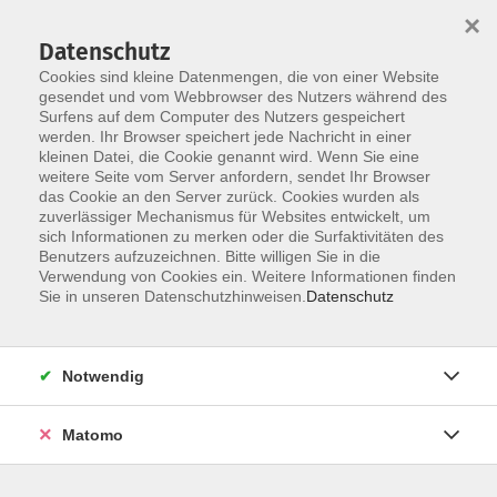
×
Datenschutz
Cookies sind kleine Datenmengen, die von einer Website
gesendet und vom Webbrowser des Nutzers während des
Surfens auf dem Computer des Nutzers gespeichert
Zum Hauptinhalt springen
werden. Ihr Browser speichert jede Nachricht in einer
Der Kurs konnte nicht gefunden werden.
kleinen Datei, die Cookie genannt wird. Wenn Sie eine
weitere Seite vom Server anfordern, sendet Ihr Browser
das Cookie an den Server zurück. Cookies wurden als
zuverlässiger Mechanismus für Websites entwickelt, um
AGB
sich Informationen zu merken oder die Surfaktivitäten des
Impressum
Benutzers aufzuzeichnen. Bitte willigen Sie in die
Verwendung von Cookies ein. Weitere Informationen finden
Datenschutzerklärung
Sie in unseren Datenschutzhinweisen.
Datenschutz
Widerruf
Notwendig
Matomo
Programm
Gesellschaft und Kultur