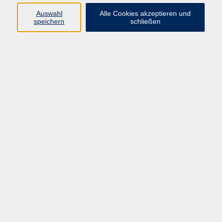
Pädagogik, Familie & Älterwerden
Auswahl
Alle Cookies akzeptieren und
speichern
schließen
Gesundheit
Sprachen & Länder
Beruf & Wirtschaft
Digitale Medien
Volkshochschule Münster
Aegidiistraße 70
48143 Münster
Tel. 02 51/4 92-43 21
vhs@stadt-muenster.de
Lage im Stadtplan