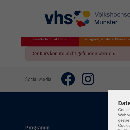
Zum Hauptinhalt springen
Gesellschaft und Kultur
Pädagogik, Familie & Älterwerd
Der Kurs konnte nicht gefunden werden.
Social Media
Dat
Cookie
Webbr
gespei
Cookie
Programm