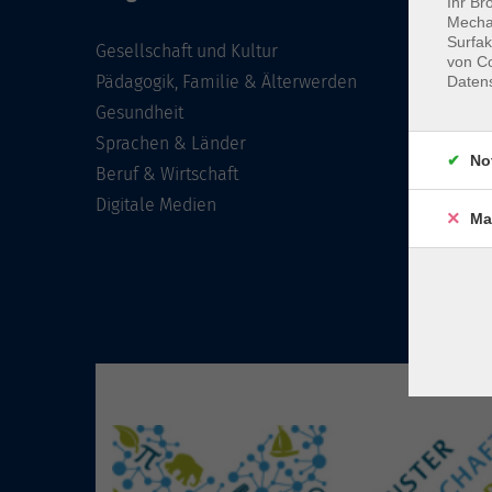
Ihr Br
Mechan
Surfak
Gesellschaft und Kultur
von Co
Pädagogik, Familie & Älterwerden
Daten
Gesundheit
Sprachen & Länder
No
Beruf & Wirtschaft
Digitale Medien
Ma