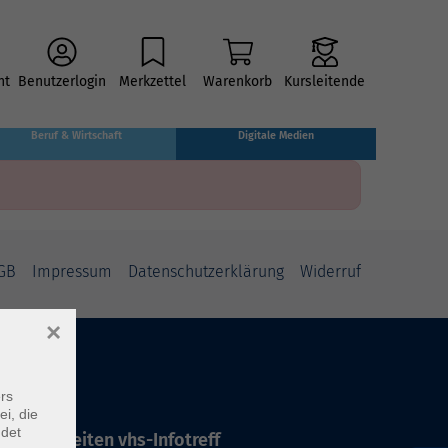
ht
Benutzerlogin
Merkzettel
Warenkorb
Kursleitende
Beruf & Wirtschaft
Digitale Medien
GB
Impressum
Datenschutzerklärung
Widerruf
×
rs
ei, die
ndet
ffnungszeiten vhs-Infotreff