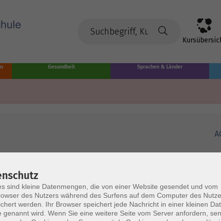
Kursübersic
en
Gesundheit
Sprachen & Länder
A
enschutz
s sind kleine Datenmengen, die von einer Website gesendet und vom
owser des Nutzers während des Surfens auf dem Computer des Nutze
chert werden. Ihr Browser speichert jede Nachricht in einer kleinen Dat
 genannt wird. Wenn Sie eine weitere Seite vom Server anfordern, se
Volkshochschule Münster
Ö