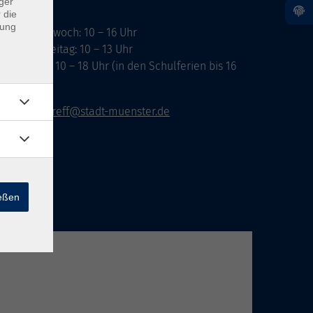
ger
 die
dung
ontag, Mittwoch: 10 – 16 Uhr
ienstag, Freitag: 10 – 13 Uhr
onnerstag: 10 – 18 Uhr (in den Schulferien bis 16
hr)
vhs-infotreff@stadt-muenster.de
ießen