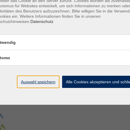
owser das Cookie an den Server zurück. Cookies wurden als zuverlässi
ismus für Websites entwickelt, um sich Informationen zu merken oder
tivitäten des Benutzers aufzuzeichnen. Bitte willigen Sie in die Verwen
Aegidiistraße 70
M
okies ein. Weitere Informationen finden Sie in unseren
48143 Münster
D
schutzhinweisen.
Datenschutz
D
Tel. 02 51/4 92-43 21
U
vhs@stadt-muenster.de
Lage im Stadtplan
twendig
tomo
Auswahl speichern
Alle Cookies akzeptieren und schl