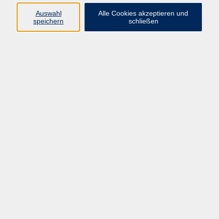
Pädagogik, Familie & Älterwerden
Auswahl
Alle Cookies akzeptieren und
speichern
schließen
Gesundheit
Sprachen & Länder
Beruf & Wirtschaft
Digitale Medien
Volkshochschule Münster
Aegidiistraße 70
48143 Münster
Tel. 02 51/4 92-43 21
vhs@stadt-muenster.de
Lage im Stadtplan