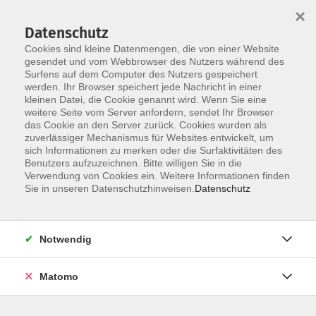
×
Datenschutz
Cookies sind kleine Datenmengen, die von einer Website
gesendet und vom Webbrowser des Nutzers während des
Surfens auf dem Computer des Nutzers gespeichert
Zum Hauptinhalt springen
werden. Ihr Browser speichert jede Nachricht in einer
Der Kurs konnte nicht gefunden werden.
kleinen Datei, die Cookie genannt wird. Wenn Sie eine
weitere Seite vom Server anfordern, sendet Ihr Browser
das Cookie an den Server zurück. Cookies wurden als
zuverlässiger Mechanismus für Websites entwickelt, um
AGB
sich Informationen zu merken oder die Surfaktivitäten des
Impressum
Benutzers aufzuzeichnen. Bitte willigen Sie in die
Verwendung von Cookies ein. Weitere Informationen finden
Datenschutzerklärung
Sie in unseren Datenschutzhinweisen.
Datenschutz
Widerruf
Notwendig
Matomo
Programm
Gesellschaft und Kultur