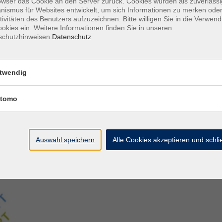
owser das Cookie an den Server zurück. Cookies wurden als zuverlässi
ismus für Websites entwickelt, um sich Informationen zu merken oder
tivitäten des Benutzers aufzuzeichnen. Bitte willigen Sie in die Verwen
Aegidiistraße 70
M
okies ein. Weitere Informationen finden Sie in unseren
48143 Münster
D
schutzhinweisen.
Datenschutz
D
Tel. 02 51/4 92-43 21
U
vhs@stadt-muenster.de
Lage im Stadtplan
twendig
tomo
Auswahl speichern
Alle Cookies akzeptieren und schl