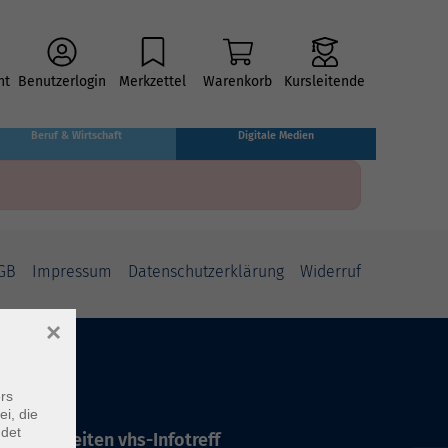
ht
Benutzerlogin
Merkzettel
Warenkorb
Kursleitende
Beruf & Wirtschaft
Digitale Medien
GB
Impressum
Datenschutzerklärung
Widerruf
×
rs
ei, die
ndet
ffnungszeiten vhs-Infotreff