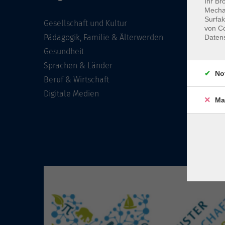
Ihr Br
Mechan
Surfak
Gesellschaft und Kultur
von Co
Pädagogik, Familie & Älterwerden
Daten
Gesundheit
Sprachen & Länder
No
Beruf & Wirtschaft
Digitale Medien
Ma