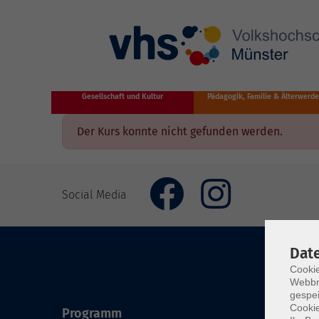
Zum Hauptinhalt springen
Gesellschaft und Kultur
Pädagogik, Familie & Älterwerd
Der Kurs konnte nicht gefunden werden.
Social Media
Dat
Cookie
Webbr
gespei
Cookie
Programm