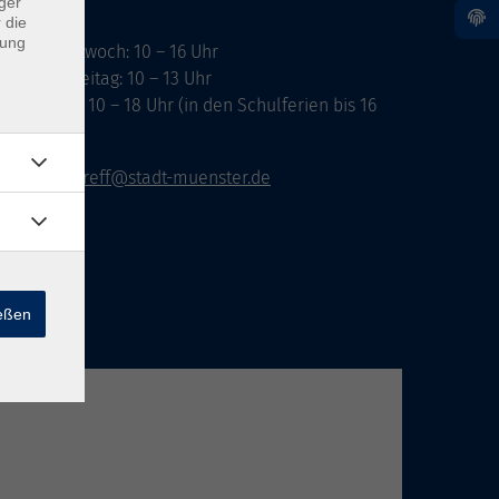
ger
 die
dung
ontag, Mittwoch: 10 – 16 Uhr
ienstag, Freitag: 10 – 13 Uhr
onnerstag: 10 – 18 Uhr (in den Schulferien bis 16
hr)
vhs-infotreff@stadt-muenster.de
ießen