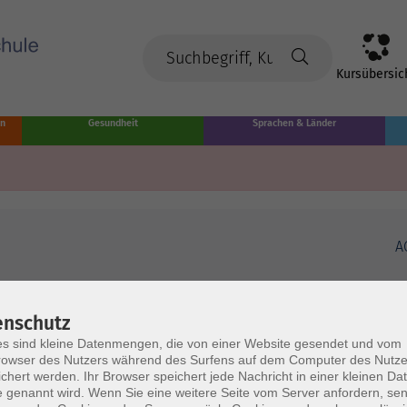
Kursübersic
en
Gesundheit
Sprachen & Länder
A
enschutz
s sind kleine Datenmengen, die von einer Website gesendet und vom
owser des Nutzers während des Surfens auf dem Computer des Nutze
chert werden. Ihr Browser speichert jede Nachricht in einer kleinen Dat
 genannt wird. Wenn Sie eine weitere Seite vom Server anfordern, se
Volkshochschule Münster
Ö