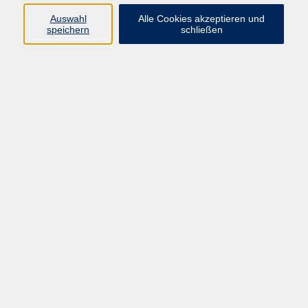
Pädagogik, Familie & Älterwerden
Auswahl
Alle Cookies akzeptieren und
speichern
schließen
Gesundheit
Sprachen & Länder
Beruf & Wirtschaft
Digitale Medien
Volkshochschule Münster
Aegidiistraße 70
48143 Münster
Tel. 02 51/4 92-43 21
vhs@stadt-muenster.de
Lage im Stadtplan