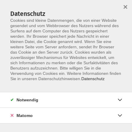
×
Datenschutz
Cookies sind kleine Datenmengen, die von einer Website
gesendet und vom Webbrowser des Nutzers während des
Surfens auf dem Computer des Nutzers gespeichert
Zum Hauptinhalt springen
werden. Ihr Browser speichert jede Nachricht in einer
Der Kurs konnte nicht gefunden werden.
kleinen Datei, die Cookie genannt wird. Wenn Sie eine
weitere Seite vom Server anfordern, sendet Ihr Browser
das Cookie an den Server zurück. Cookies wurden als
zuverlässiger Mechanismus für Websites entwickelt, um
AGB
sich Informationen zu merken oder die Surfaktivitäten des
Impressum
Benutzers aufzuzeichnen. Bitte willigen Sie in die
Verwendung von Cookies ein. Weitere Informationen finden
Datenschutzerklärung
Sie in unseren Datenschutzhinweisen.
Datenschutz
Widerruf
Notwendig
Matomo
Programm
Gesellschaft und Kultur